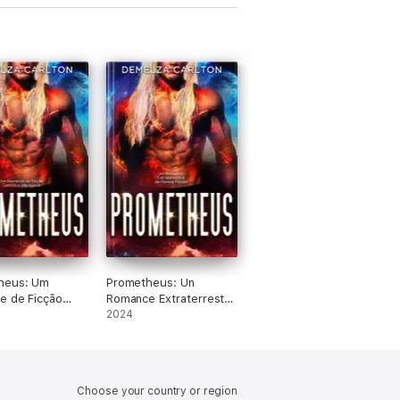
heus: Um
Prometheus: Un
e de Ficção
Romance Extraterrestre
ca Alienígena
de Ciencia Ficción
2024
Choose your country or region