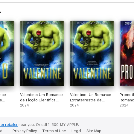
nce
Valentine: Um Romance
Valentine: Un Romance
Promet
de
de Ficção Científica
Extraterrestre de
Romanc
Alienígena
2024
Ciencia Ficción
2024
Científi
2024
er retailer
near you.
Or call 1-800-MY-APPLE.
ed.
Privacy Policy
Terms of Use
Legal
Site Map