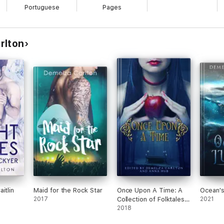
Portuguese
Pages
rlton
itlin
Maid for the Rock Star
Once Upon A Time: A
Ocean's
2017
Collection of Folktales,
2021
Fairytales and Legends
2018