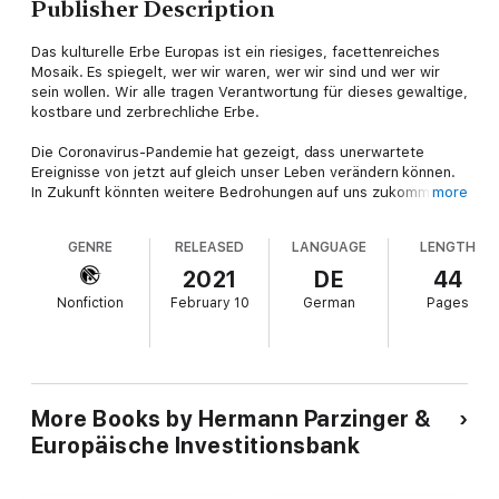
Publisher Description
Das kulturelle Erbe Europas ist ein riesiges, facettenreiches
Mosaik. Es spiegelt, wer wir waren, wer wir sind und wer wir
sein wollen. Wir alle tragen Verantwortung für dieses gewaltige,
kostbare und zerbrechliche Erbe.
Die Coronavirus-Pandemie hat gezeigt, dass unerwartete
Ereignisse von jetzt auf gleich unser Leben verändern können.
In Zukunft könnten weitere Bedrohungen auf uns zukommen,
more
die unsere Sicherheit, Gesundheit und Umwelt, aber auch
unsere sozialen Strukturen, unsere Werte und unsere globale
GENRE
RELEASED
LANGUAGE
LENGTH
Wettbewerbsfähigkeit gefährden. Deshalb müssen wir die
europäische Idee neu denken und auf eine neue Grundlage
2021
DE
44
stellen. Wir brauchen innovative, mutige Lösungen für eine
Nonfiction
February 10
German
Pages
bessere und nachhaltigere Zukunft. Nur dann kann Europa sein
Versprechen einlösen.
Wir brauchen einen "New Deal für das Kulturerbe Europas",
eine kulturgeleitete Transformation unserer Gesellschaft,
Wirtschaft und Umwelt.
More Books by Hermann Parzinger &
Europäische Investitionsbank
Prof. Dr. Hermann Parzinger ist Archäologe, Historiker und
Kulturerbe- Experte. Seit 2018 ist er geschäftsführender
Präsident von Europa Nostra, einem europaweiten Netzwerk