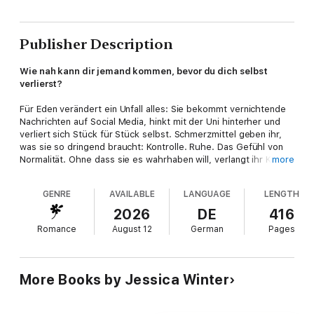
Publisher Description
Wie nah kann dir jemand kommen, bevor du dich selbst
verlierst?
Für Eden verändert ein Unfall alles: Sie bekommt vernichtende
Nachrichten auf Social Media, hinkt mit der Uni hinterher und
verliert sich Stück für Stück selbst. Schmerzmittel geben ihr,
was sie so dringend braucht: Kontrolle. Ruhe. Das Gefühl von
Normalität. Ohne dass sie es wahrhaben will, verlangt ihr Körper
more
immer stärker danach. Nur einer sieht, was mit ihr passiert:
Declan, der einstige Nachbarsjunge, der ihr jetzt beinahe fremd
GENRE
AVAILABLE
LANGUAGE
LENGTH
ist. Er kennt die Abgründe, in die Eden blickt. Weil er miterlebt
hat, was Abhängigkeit aus einem Menschen macht. Zwischen
2026
DE
416
Eden und Declan entwickeln sich langsam tiefe Gefühle. Aber
Romance
August 12
German
Pages
wie rettet man jemanden, der nicht sieht, dass er Rettung
braucht? Und wie lernt man zu vertrauen, wenn die
Vergangenheit nicht ruhen will?
More Tension, no Spice - Band 2 der hochemotionalen New-
More Books by Jessica Winter
Adult-Dilogie von Jessica Winter!
Enthaltene Tropes: Broken Hero/Heroine, Childhood Best