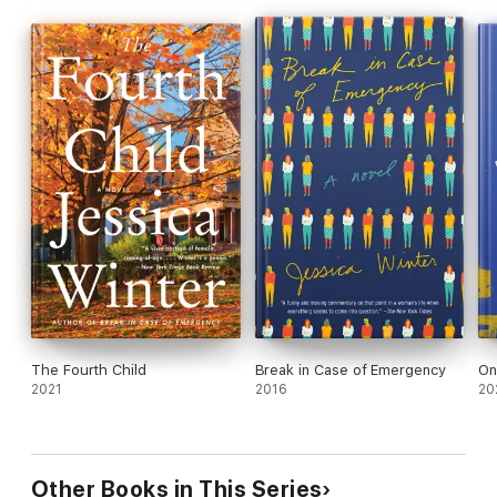
Friend, Closed Door, College Romance, Found Family
The Fourth Child
Break in Case of Emergency
On
2021
2016
20
Other Books in This Series