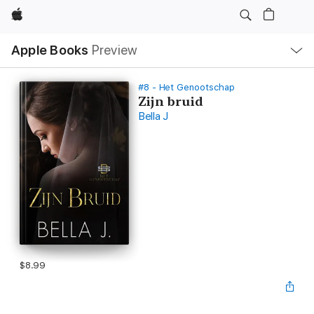
Apple
Local
Apple Books
Preview
Nav
Open
Menu
#8 - Het Genootschap
Zijn bruid
Bella J
$8.99