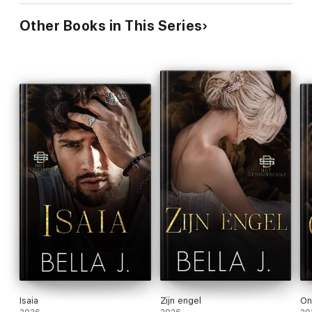
Other Books in This Series
Isaia
Zijn engel
On