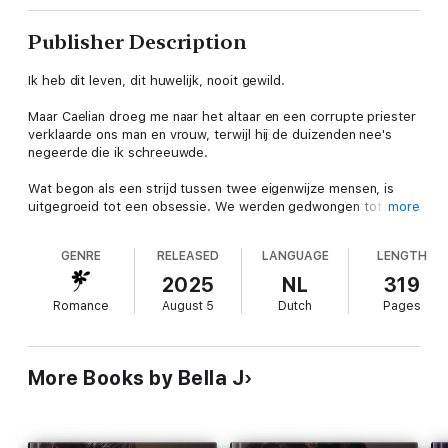
Publisher Description
Ik heb dit leven, dit huwelijk, nooit gewild.
Maar Caelian droeg me naar het altaar en een corrupte priester
verklaarde ons man en vrouw, terwijl hij de duizenden nee's
negeerde die ik schreeuwde.
Wat begon als een strijd tussen twee eigenwijze mensen, is
uitgegroeid tot een obsessie. We werden gedwongen tot een
more
verstandshuwelijk, maar ergens tussen de haat en de lust
vonden we iets meer. Iets duisters en onweerstaanbaars, iets
GENRE
RELEASED
LANGUAGE
LENGTH
wat ons verbindt, zelfs als het ons dreigt te verscheuren.
2025
NL
319
Nu heeft een grote tragedie de familie Del Rossa getroffen en
Romance
August 5
Dutch
Pages
iedereen geeft mij de schuld. Ik zie het in hun ogen, hoor hun
gefluister. Zelfs Caelian kijkt naar me alsof ik de reden ben dat
alles fout loopt.
More Books by Bella J