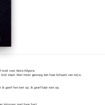
d took voor Keira Kilgore.
t krijt staat. Niet meer genoeg dat haar lichaam van mij is.
ik geef het niet op. Ik geef háár niet op.
r inlossen: met haar hart.