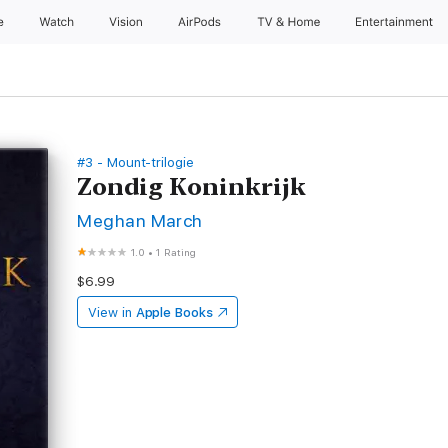
e
Watch
Vision
AirPods
TV & Home
Entertainment
#3 - Mount-trilogie
Zondig Koninkrijk
Meghan March
1.0
•
1 Rating
$6.99
View in
Apple Books