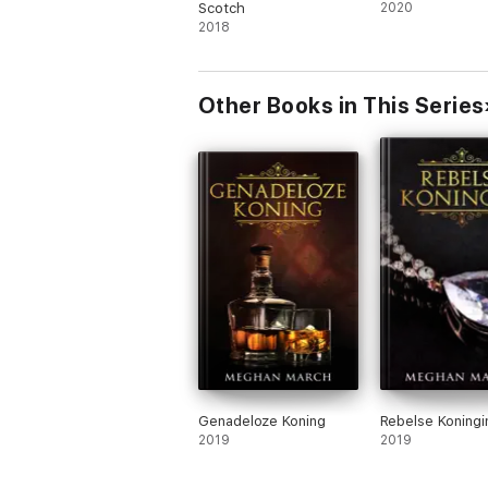
Scotch
2020
2018
Other Books in This Series
Genadeloze Koning
Rebelse Koningi
2019
2019