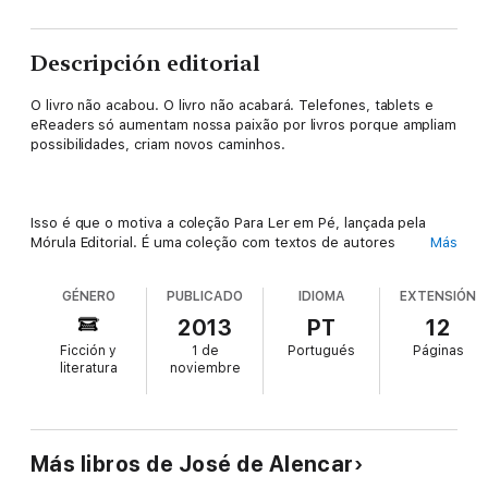
Descripción editorial
O livro não acabou. O livro não acabará. Telefones, tablets e
eReaders só aumentam nossa paixão por livros porque ampliam
possibilidades, criam novos caminhos.
Isso é que o motiva a coleção Para Ler em Pé, lançada pela
Mórula Editorial. É uma coleção com textos de autores
Más
brasileiros para levar para qualquer lugar. Não pesa nas costas,
não dá trabalho para carregar. São textos curtos, para nós,
GÉNERO
PUBLICADO
IDIOMA
EXTENSIÓN
viciados em leitura que queremos ler na fila, no avião, no metrô
ou no ônibus.
2013
PT
12
Ficción y
1 de
Portugués
Páginas
literatura
noviembre
A cada quinze dias um texto novo. Sempre às quartas-feiras,
gratuito, na loja virtual da livraria Cultura e da Kobo. É só baixar
e curtir em doses suaves o vício de ler.
Más libros de José de Alencar