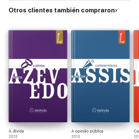
Otros clientes también compraron
A dívida
A opinião pública
Ca
2013
2013
20