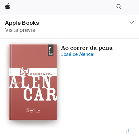
Apple
Navegación
local
Apple Books
-
Vista previa
Abrir
menú
Ao correr da pena
José de Alencar