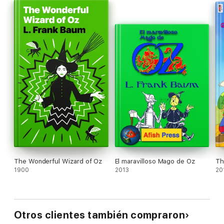
The Wonderful Wizard of Oz
El maravilloso Mago de Oz
Th
1900
2013
20
Otros clientes también compraron