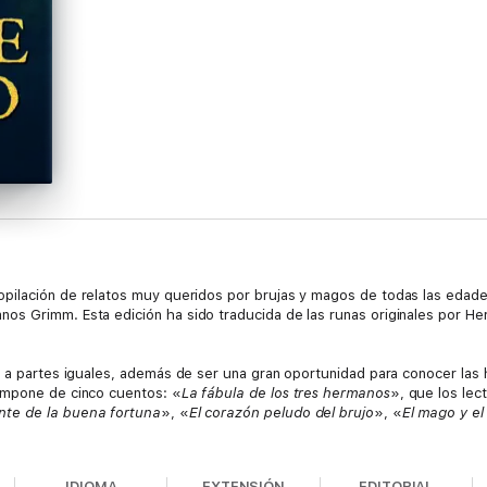
opilación de relatos muy queridos por brujas y magos de todas las edades
s Grimm. Esta edición ha sido traducida de las runas originales por Her
 a partes iguales, además de ser una gran oportunidad para conocer las h
ompone de cinco cuentos: «
La fábula de los tres hermanos
», que los le
nte de la buena fortuna
», «
El corazón peludo del brujo
», «
El mago y el
ts también albergan muchos otros libros fascinantes. Si disfrutaste con
Lo
IDIOMA
EXTENSIÓN
EDITORIAL