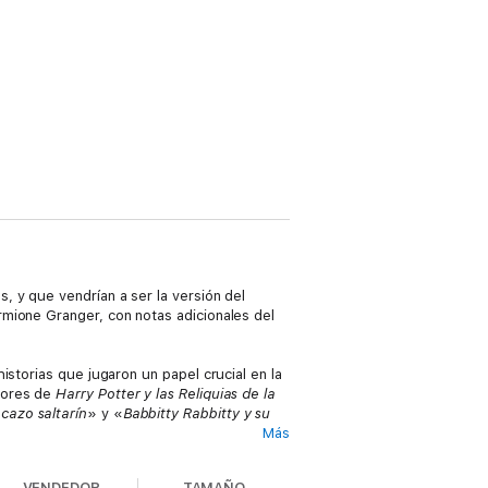
, y que vendrían a ser la versión del
mione Granger, con notas adicionales del
istorias que jugaron un papel crucial en la
ctores de
Harry Potter y las Reliquias de la
 cazo saltarín
» y «
Babbitty Rabbitty y su
Más
s cuentos de Beedle el Bardo
, quizá
VENDEDOR
TAMAÑO