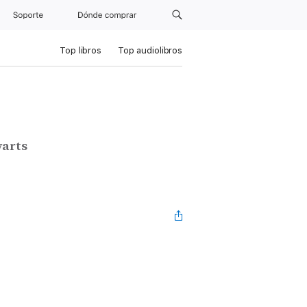
Soporte
Dónde comprar
Top libros
Top audiolibros
o
warts