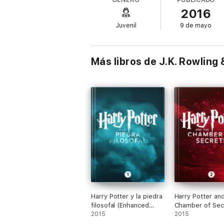
quieras echar un vistazo a algunos de sus 
2016
El distribuidor proporcionará al menos el 
Juvenil
9 de mayo
ayudando a menores en todo el mundo a sal
organización benéfica registrada en Ingla
* Se entiende como ingresos el precio en 
Más libros de J.K. Rowlin
Harry Potter y la piedra
Harry Potter an
filosofal (Enhanced
Chamber of Sec
Edition)
2015
(Enhanced Editi
2015