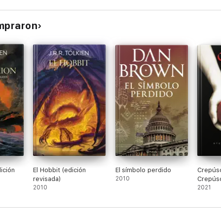
ompraron
dición
El Hobbit (edición
El símbolo perdido
Crepúsc
revisada)
2010
Crepúsc
2010
2021