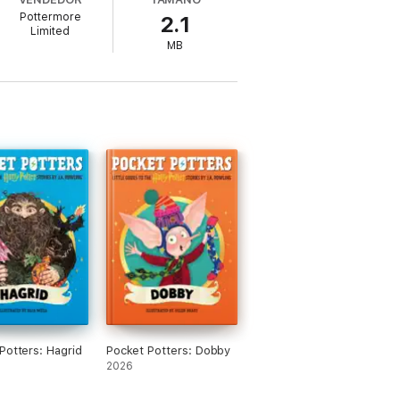
través de los tiempos
.
Pottermore
2.1
Limited
o a The Lumos Foundation por su labor
MB
unidades. The Lumos Foundation es una
).
Potters: Hagrid
Pocket Potters: Dobby
2026