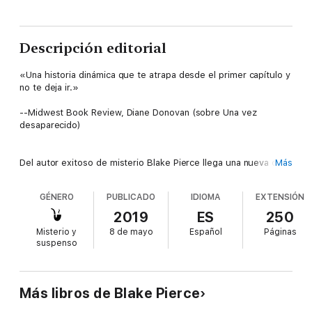
Descripción editorial
«Una historia dinámica que te atrapa desde el primer capítulo y
no te deja ir.»
--Midwest Book Review, Diane Donovan (sobre Una vez
desaparecido)
Del autor exitoso de misterio Blake Pierce llega una nueva obra
Más
maestra del suspenso psicológico: la serie de misterio de
Avery Black, la cual continúa con UNA RAZÓN PARA ATERRARSE
GÉNERO
PUBLICADO
IDIOMA
EXTENSIÓN
(Libro #6). La serie comienza con UNA RAZÓN PARA MATAR
(Libro #1), ¡una descarga gratuita con más de 1.000 opiniones
2019
ES
250
de cinco estrellas!
Misterio y
8 de mayo
Español
Páginas
suspenso
Una mujer aparece muerta en el clóset de su propio
apartamento, su cuerpo cubierto de arañas venenosas, lo cual
deja a la policía de Boston desconcertada. Dado que todas las
Más libros de Blake Pierce
pistas han llevado a callejones sin salidas, temen que el asesino