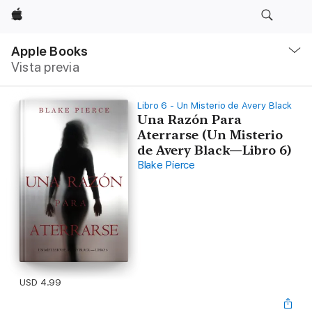
Apple
Navegación
local
Apple Books
-
Vista previa
Abrir
menú
Libro 6 - Un Misterio de Avery Black
Una Razón Para
Aterrarse (Un Misterio
de Avery Black—Libro 6)
Blake Pierce
USD 4.99