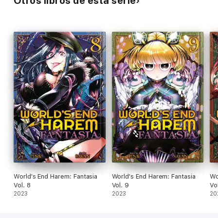
Otros libros de esta serie
World's End Harem: Fantasia
World's End Harem: Fantasia
Wo
Vol. 8
Vol. 9
Vo
2023
2023
20