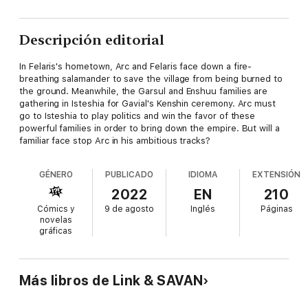
Descripción editorial
In Felaris's hometown, Arc and Felaris face down a fire-
breathing salamander to save the village from being burned to
the ground. Meanwhile, the Garsul and Enshuu families are
gathering in Isteshia for Gavial's Kenshin ceremony. Arc must
go to Isteshia to play politics and win the favor of these
powerful families in order to bring down the empire. But will a
familiar face stop Arc in his ambitious tracks?
GÉNERO
PUBLICADO
IDIOMA
EXTENSIÓN
2022
EN
210
Cómics y
9 de agosto
Inglés
Páginas
novelas
gráficas
Más libros de Link & SAVAN