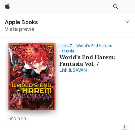
Apple
Navegación
local
Apple Books
-
Vista previa
Abrir
menú
Libro 7 - World’s End Harem:
Fantasia
World's End Harem:
Fantasia Vol. 7
Link
&
SAVAN
USD 9.99