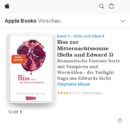
Apple
Lokale
Apple Books
Vorschau
Navigation
Menü
öffnen
Band 5 – Bella und Edward
Biss zur
Mitternachtssonne
(Bella und Edward 5)
Romantische Fantasy-Serie
mit Vampiren und
Werwölfen - die Twilight
Saga aus Edwards Sicht
Stephenie Meyer
4,7
•
7 Bewertungen
12,99 €