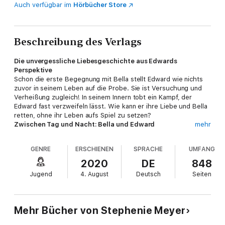
Auch verfügbar im
Hörbücher Store
Beschreibung des Verlags
Die unvergessliche Liebesgeschichte aus Edwards
Perspektive
Schon die erste Begegnung mit Bella stellt Edward wie nichts
zuvor in seinem Leben auf die Probe. Sie ist Versuchung und
Verheißung zugleich! In seinem Innern tobt ein Kampf, der
Edward fast verzweifeln lässt. Wie kann er ihre Liebe und Bella
retten, ohne ihr Leben aufs Spiel zu setzen?
Zwischen Tag und Nacht: Bella und Edward
mehr
Als die 17-jährige Bella Swan aus dem sonnigen Phoenix ins
regnerische Forks zieht, erwartet sie wenig von der
GENRE
ERSCHIENEN
SPRACHE
UMFANG
beschaulichen Kleinstadt. Doch dann trifft sie Edward Cullen,
einen Mitschüler mit faszinierend blassen Augen und einer
2020
DE
848
Aura, die Bella sofort in ihren Bann zieht. Edward ist
Jugend
4. August
Deutsch
Seiten
geheimnisvoll, zurückhaltend, unglaublich attraktiv – und ein
Vampir! Bella kann nicht anders: Sie fühlt sich trotz – oder
vielleicht gerade wegen – seiner dunklen Geheimnisse zu ihm
hingezogen. Doch was bedeutet es, als Mensch einen Vampir
Mehr Bücher von Stephenie Meyer
zu lieben?