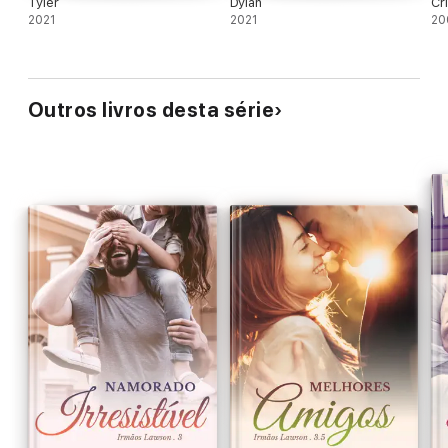
Tyler
Dylan
Cr
2021
2021
20
Outros livros desta série