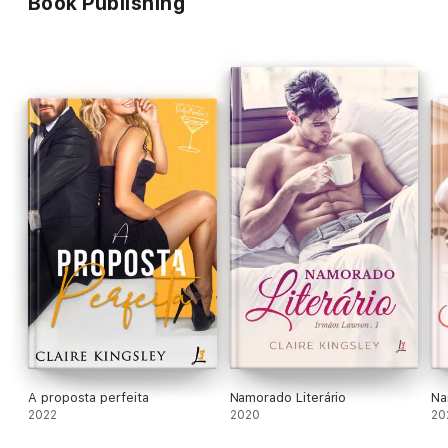
Book Publishing
lado poderá acabar comigo.
A proposta perfeita
Namorado Literário
Na
2022
2020
20