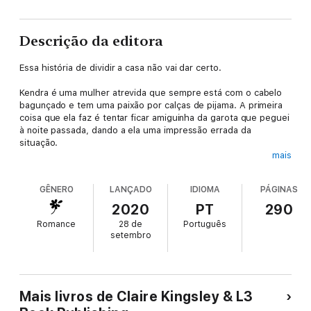
Descrição da editora
Essa história de dividir a casa não vai dar certo.
Kendra é uma mulher atrevida que sempre está com o cabelo
bagunçado e tem uma paixão por calças de pijama. A primeira
coisa que ela faz é tentar ficar amiguinha da garota que peguei
à noite passada, dando a ela uma impressão errada da
situação.
mais
Eu não namoro. Não uso palavras do tipo "namorada" ou "digo
que mandarei mensagem mais tarde". Eu não curto
GÊNERO
LANÇADO
IDIOMA
PÁGINAS
relacionamentos. Dou às mulheres uma noite que elas jamais
esquecerão, mas quando acaba, eu caio fora.
2020
PT
290
Romance
28 de
Português
Mantenho as pessoas afastadas e tenho minhas razões, só que
setembro
Kendra começa a me atingir. E quando a minha vida vai pelos
ares, literalmente, ela é a única pessoa com quem posso
contar.
Relacionamento não é a minha praia, e Kendra não é uma
Mais livros de Claire Kingsley & L3
mulher de uma noite só. Morar com ela dormindo no quarto ao