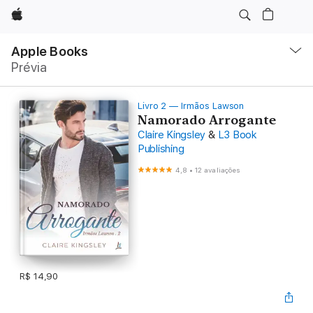
Apple
Local
Nav
Apple Books
Abrir
Prévia
menu
Livro 2 — Irmãos Lawson
Namorado Arrogante
Claire Kingsley
&
L3 Book
Publishing
4,8
•
12 avaliações
R$ 14,90