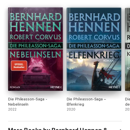
Die Phileasson-Saga -
Die Phileasson-Saga –
Di
Nebelinseln
Elfenkrieg
de
2022
2020
20