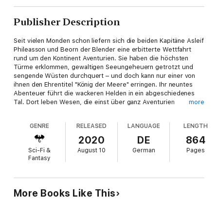
Publisher Description
Seit vielen Monden schon liefern sich die beiden Kapitäne Asleif
Phileasson und Beorn der Blender eine erbitterte Wettfahrt
rund um den Kontinent Aventurien. Sie haben die höchsten
Türme erklommen, gewaltigen Seeungeheuern getrotzt und
sengende Wüsten durchquert – und doch kann nur einer von
ihnen den Ehrentitel "König der Meere" erringen. Ihr neuntes
Abenteuer führt die wackeren Helden in ein abgeschiedenes
Tal. Dort leben Wesen, die einst über ganz Aventurien
more
herrschten. Doch nicht alle von ihnen träumen nur von der
vergangenen Glorie, manche hoffen auch auf wiederkehrende
GENRE
RELEASED
LANGUAGE
LENGTH
Größe ...
2020
DE
864
Sci-Fi &
August 10
German
Pages
Fantasy
More Books Like This