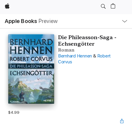
Apple
Local
Apple Books
Preview
Nav
Open
Menu
Die Phileasson-Saga -
Echsengötter
Roman
Bernhard Hennen
&
Robert
Corvus
$4.99