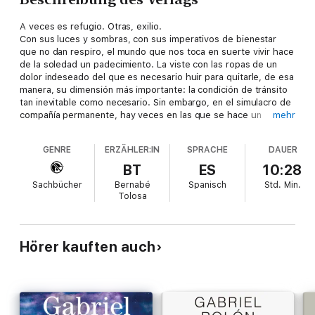
A veces es refugio. Otras, exilio.
Con sus luces y sombras, con sus imperativos de bienestar
que no dan respiro, el mundo que nos toca en suerte vivir hace
de la soledad un padecimiento. La viste con las ropas de un
dolor indeseado del que es necesario huir para quitarle, de esa
manera, su dimensión más importante: la condición de tránsito
tan inevitable como necesario. Sin embargo, en el simulacro de
compañía permanente, hay veces en las que se hace un
mehr
silencio que nos invita a desoír ese rumor para que
escuchemos una voz que nos habla desde un lugar distinto.
GENRE
ERZÄHLER:IN
SPRACHE
DAUER
Esa es la voz que rescata Gabriel Rolón en su nuevo libro. Un
BT
ES
10:28
trabajo que, como es ya habitual en uno de los pensadores
Sachbücher
Bernabé
Spanisch
Std.
Min.
argentinos más destacados de las últimas décadas, recurre al
Tolosa
Psicoanálisis, a la filosofía y al arte para poner en duda lo dado
por hecho. Así, de la mano de los invitados de siempre y de
nuevas visitas que llegan a estas páginas –de Kakfa a Byron,
pasando por Atahualpa Yupanqui, Mary Shelley, Melanie Klein,
Hörer kauften auch
Victor Frankl, Gustav Mahler, Cynthia Wila, Gabriel García
Márquez y Donald Winnicott, entre otras–, recupera para la
soledad su peso específico.
Y es ahí entonces que La soledad se vuelve un libro orgánico e