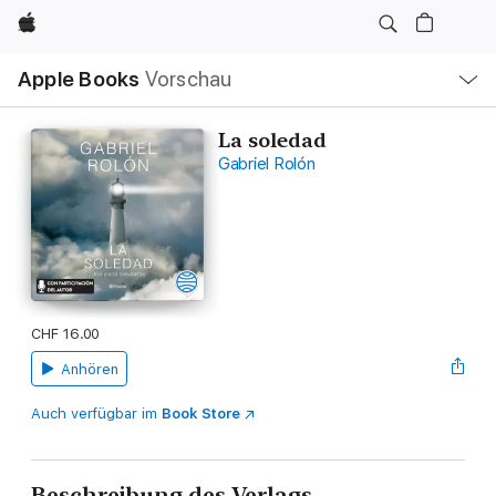
Apple
Lokale
Apple Books
Vorschau
Navigation
Menü
öffnen
La soledad
Gabriel Rolón
CHF 16.00
Anhören
Auch verfügbar im
Book Store
Beschreibung des Verlags