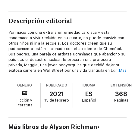
Descripción editorial
Yuri nació con una extraña enfermedad cardiaca y está
condenado a vivir recluido en su cuarto, no puede convivir con
otros niños ni ir a la escuela. Los doctores creen que su
padecimiento está relacionado con el accidente de Chernóbil.
Sus padres, una pareja de artistas ucranianos que abandonó su
país tras el desastre nuclear, le procuran una profesora
privada, Maggie, una joven neoyorquina que decidió dejar su
exitosa carrera en Wall Street por una vida tranquila en Long
Más
Island. Pronto ambos forjan una profunda conexión, donde la
curiosidad ilimitada y el optimismo excepcional de Yuri
GÉNERO
PUBLICADO
IDIOMA
EXTENSIÓN
inspirarán a Maggie para realizar cambios difíciles en su propia
vida y encontrar la fuerza cuando más la necesita.
2021
ES
368
Ficción y
15 de febrero
Español
Páginas
literatura
Más libros de Alyson Richman