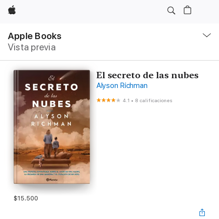
Apple
Navegación
local
Apple Books
-
Vista previa
Abrir
menú
El secreto de las nubes
Alyson Richman
4.1
•
8 calificaciones
$15.500