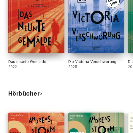
Das neunte Gemälde
Die Victoria Verschwörung
Di
2022
2025
20
Hörbücher