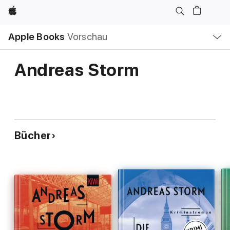
Apple
Lokale
Apple Books
Vorschau
Navigation
Menü
öffnen
Andreas Storm
Bücher