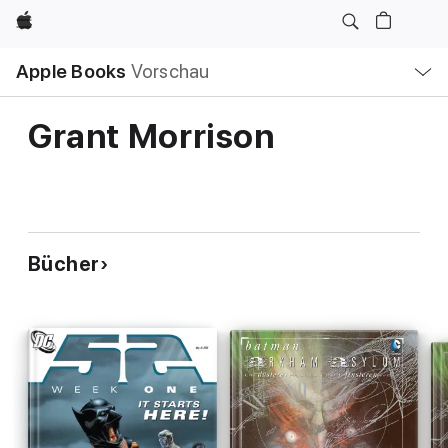
Apple
Lokale
Apple Books
Vorschau
Navigation
Menü
öffnen
Grant Morrison
Bücher