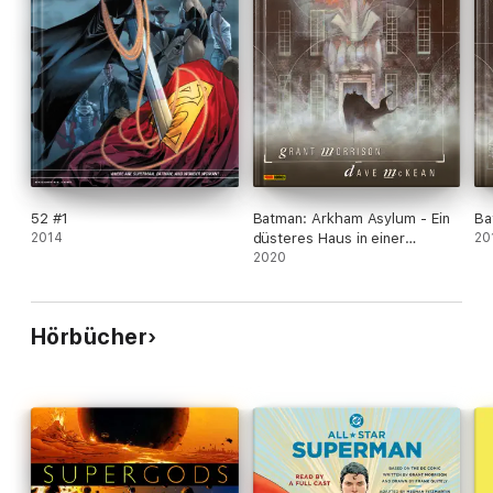
52 #1
Batman: Arkham Asylum - Ein
Ba
2014
düsteres Haus in einer
20
finsteren Welt
2020
Hörbücher