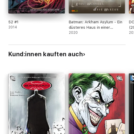
52 #1
Batman: Arkham Asylum - Ein
DC
2014
düsteres Haus in einer
(2
finsteren Welt
2020
20
Kund:innen kauften auch