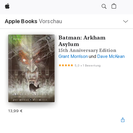
Apple
Lokale
Apple Books
Vorschau
Navigation
Menü
öffnen
Batman: Arkham
Asylum
15th Anniversary Edition
Grant Morrison
und
Dave McKean
5,0
•
1 Bewertung
13,99 €