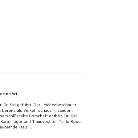
erten Art
u Dr. Siri geführt. Der Leichenbeschauer
n bereits als Verkehrschaos –, sondern
erschlüsselte Botschaft enthält. Dr. Siri
 Kartenleger und Transvestiten Tante Bpoo,
aubernde Frau ...