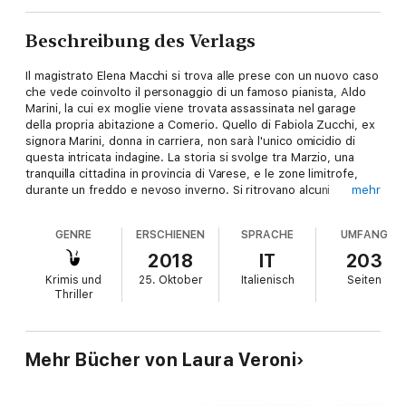
Beschreibung des Verlags
Il magistrato Elena Macchi si trova alle prese con un nuovo caso
che vede coinvolto il personaggio di un famoso pianista, Aldo
Marini, la cui ex moglie viene trovata assassinata nel garage
della propria abitazione a Comerio. Quello di Fabiola Zucchi, ex
signora Marini, donna in carriera, non sarà l'unico omicidio di
questa intricata indagine. La storia si svolge tra Marzio, una
tranquilla cittadina in provincia di Varese, e le zone limitrofe,
durante un freddo e nevoso inverno. Si ritrovano alcuni
mehr
personaggi già presenti nel precedente volume: il commissario
Auteri, l'ex commissario Torrisi e lo spasimante dell'algido P.M,
GENRE
ERSCHIENEN
SPRACHE
UMFANG
Lorenzo Chiari. Ricca di colpi di scena, la storia non manca di
momenti di intenso sentimentalismo e di emotività che non
2018
IT
203
lasceranno indifferente il lettore. Qui si incontra una Elena
Krimis und
25. Oktober
Italienisch
Seiten
Macchi più matura e riflessiva, preda di tormenti interiori legati
Thriller
alla sfera affettiva, una donna autentica, che svela anche il lato
debole di sé, non più solo il magistrato tutto d'un pezzo,
integerrimo e distaccato come nella sua prima apparizione. Non
per questo verrà meno il lato ruvido del suo carattere col quale
Mehr Bücher von Laura Veroni
il P.M. d'acciaio darà ancora del filo da torcere ai suoi
collaboratori. Un noir torbido dove passione, sesso e follia si
mescolano in un fitto intreccio di relazioni pericolose che