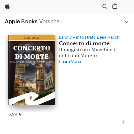
Apple
Lokale
Apple Books
Vorschau
Navigation
Menü
öffnen
Band 3 – magistrato Elena Macchi
Concerto di morte
Il magistrato Macchi e i
delitti di Marzio
Laura Veroni
6,99 €