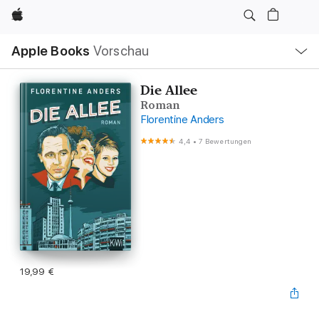
Apple
Lokale
Apple Books
Vorschau
Navigation
Menü
öffnen
Die Allee
Roman
Florentine Anders
4,4
•
7 Bewertungen
19,99 €