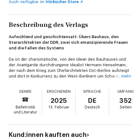
Auch verfügbar im
Hörbücher Store
Beschreibung des Verlags
Aufwühlend und geschichtensatt: Übers Bauhaus, den
Stararchitekten der DDR, zwei sich emanzipierende Frauen
und die Fallen des Systems
Da ist der charismatische, von den Ideen des Bauhauses und
der Avantgarde durchdrungene Idealist Hermann Henselmann,
der nach dem Krieg zum Chefarchitekten Ost-Berlins aufsteigt
und dort in Konkurrenz zu den West-Berlinern um Scharoun &
mehr
Co. treten soll. Der Berliner Fernsehturm, die Stalinallee, der
Leipziger Uniturm sind mit seinem Namen untrennbar
GENRE
ERSCHIENEN
SPRACHE
UMFANG
verbunden. Der Preis freilich: Ständig muss er lavieren und
manchmal auch zu Kreuze kriechen, um wenigstens die
2025
DE
352
Grundlagen seiner modernistischen Ideen vor den stieseligen
Belletristik
13. Februar
Deutsch
Seiten
Vorstellungen der Politführung zu retten. Und da ist vor allem
und Literatur
Henselmanns Frau Isi, hochbegabt, die auch als Architektin
arbeiten will, aber mit einer auf acht Kinder anwachsenden
Familie zu kämpfen hat, ständig die Scherben aufkehren muss,
die ihr Mann hinterlässt, und sich zunehmend selbst
Kund:innen kauften auch
emanzipiert. Und da ist die Tochter Isa, die sich der