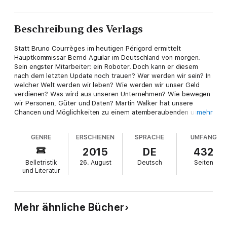
Beschreibung des Verlags
Statt Bruno Courrèges im heutigen Périgord ermittelt
Hauptkommissar Bernd Aguilar im Deutschland von morgen.
Sein engster Mitarbeiter: ein Roboter. Doch kann er diesem
nach dem letzten Update noch trauen? Wer werden wir sein? In
welcher Welt werden wir leben? Wie werden wir unser Geld
verdienen? Was wird aus unseren Unternehmen? Wie bewegen
wir Personen, Güter und Daten? Martin Walker hat unsere
Chancen und Möglichkeiten zu einem atemberaubenden und
mehr
realistischen Roman unserer Zukunft verdichtet.
GENRE
ERSCHIENEN
SPRACHE
UMFANG
2015
DE
432
Belletristik
26. August
Deutsch
Seiten
und Literatur
Mehr ähnliche Bücher