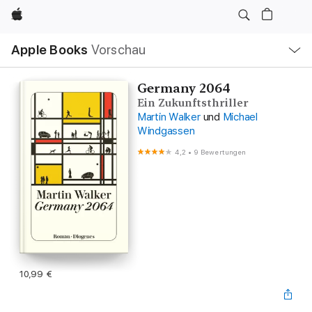
Apple
Lokale
Apple Books
Vorschau
Navigation
Menü
öffnen
Germany 2064
Ein Zukunftsthriller
Martin Walker
und
Michael
Windgassen
4,2
•
9 Bewertungen
10,99 €