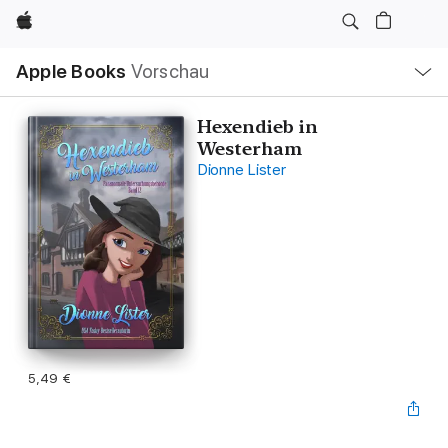
Apple
Lokale
Apple Books
Vorschau
Navigation
Menü
öffnen
Hexendieb in
Westerham
Dionne Lister
5,49 €