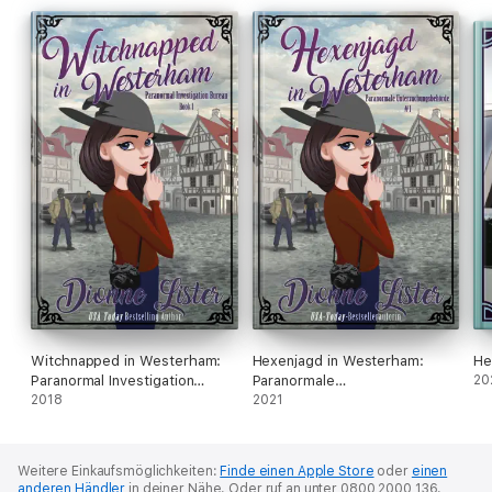
ein schreckliches Ende nehmen?
Witchnapped in Westerham:
Hexenjagd in Westerham:
He
Paranormal Investigation
Paranormale
20
Bureau Cosy Mystery Book 1
2018
Untersuchungsbehörde #1
2021
Weitere Einkaufsmöglichkeiten:
Finde einen Apple Store
oder
einen
anderen Händler
in deiner Nähe.
Oder ruf an unter 0800 2000 136.