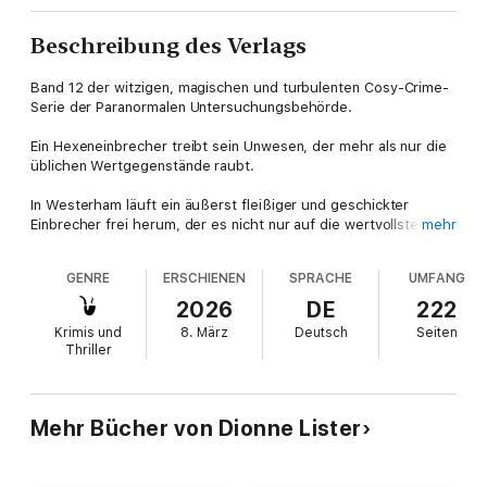
Beschreibung des Verlags
Band 12 der witzigen, magischen und turbulenten Cosy-Crime-
Serie der Paranormalen Untersuchungsbehörde.
Ein Hexeneinbrecher treibt sein Unwesen, der mehr als nur die
üblichen Wertgegenstände raubt.
In Westerham läuft ein äußerst fleißiger und geschickter
Einbrecher frei herum, der es nicht nur auf die wertvollsten
mehr
Besitztümer der Menschen abgesehen hat. Dieser Dieb stiehlt
auch ihre Haustiere! Will und Lily ermitteln in diesem Fall, doch
GENRE
ERSCHIENEN
SPRACHE
UMFANG
Spuren sind nur schwer zu finden und selbst Lilys magisches
Talent ist keine große Hilfe.
2026
DE
222
Krimis und
8. März
Deutsch
Seiten
Der Druck wächst, und da Will die Kündigung droht, müssen sie
Thriller
Antworten finden – und zwar schnell. Allerdings kämpft Lily mit
ihren eigenen Problemen. Ihr magisches Tattoo gerät unter
Beschuss und sie muss es schleunigst entfernen lassen. Das
Dumme ist nur, dass seine Beseitigung tödliche Folgen haben
Mehr Bücher von Dionne Lister
könnte. Die Zeit drängt und jede Nacht werden mehr Einbrüche
verübt. Finden Lily und Will doch noch den entscheidenden
Hinweis, um den Einbrecher zu entlarven, oder wird das Ganze