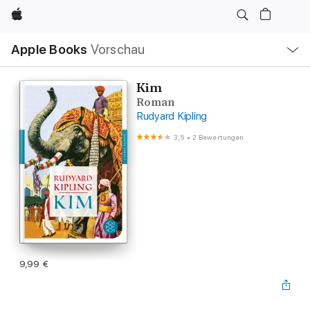
Apple
Lokale
Apple Books
Vorschau
Navigation
Menü
öffnen
Kim
Roman
Rudyard Kipling
3,5
•
2 Bewertungen
9,99 €