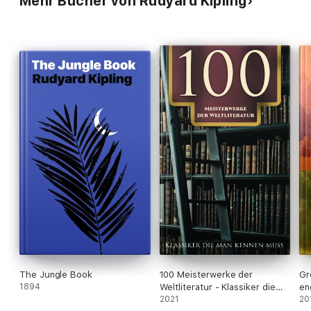
Mehr Bücher von Rudyard Kipling
The Jungle Book
100 Meisterwerke der
Gr
1894
Weltliteratur - Klassiker die
en
man kennen muss
2021
in
20