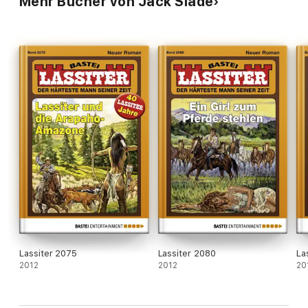
Mehr Bücher von Jack Slade
Lassiter 2075
Lassiter 2080
La
2012
2012
20