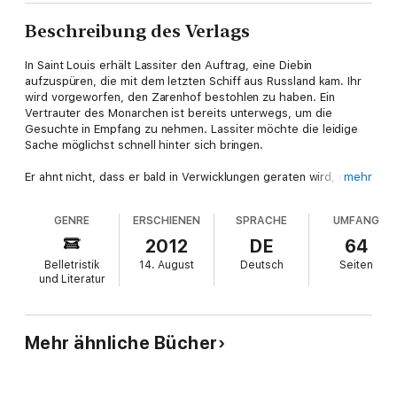
Beschreibung des Verlags
In Saint Louis erhält Lassiter den Auftrag, eine Diebin
aufzuspüren, die mit dem letzten Schiff aus Russland kam. Ihr
wird vorgeworfen, den Zarenhof bestohlen zu haben. Ein
Vertrauter des Monarchen ist bereits unterwegs, um die
Gesuchte in Empfang zu nehmen. Lassiter möchte die leidige
Sache möglichst schnell hinter sich bringen.
Er ahnt nicht, dass er bald in Verwicklungen geraten wird, die
mehr
ihn ganz und gar fordern werden - als Patriot und als ganzen
Mann. Und dass nicht alles so ist, wie es auf den ersten Blick
GENRE
ERSCHIENEN
SPRACHE
UMFANG
scheint; vor allem nicht, wenn es um Politik geht...
2012
DE
64
Belletristik
14. August
Deutsch
Seiten
und Literatur
Mehr ähnliche Bücher