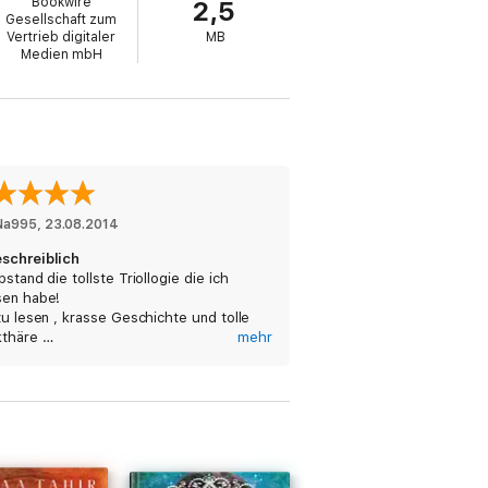
Bookwire
2,5
Gesellschaft zum
Vertrieb digitaler
MB
Medien mbH
Na995
, 
23.08.2014
schreiblich
bstand die tollste Triollogie die ich
sen habe!
zu lesen , krasse Geschichte und tolle
kthäre …
mehr
es einfach nur weiter empfählen ...