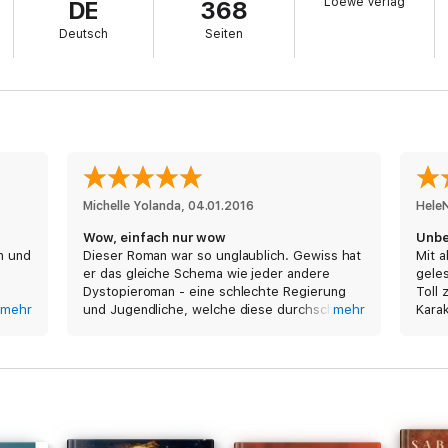
Loewe Verlag
DE
368
egend-Trilogie.
Deutsch
Seiten
endFans.de
al Reading-Funktion.
Michelle Yolanda
, 
04.01.2016
Hele
Wow, einfach nur wow
Unbe
n und
Dieser Roman war so unglaublich. Gewiss hat
Mit a
er das gleiche Schema wie jeder andere
gele
Dystopieroman - eine schlechte Regierung
Toll 
 Stil
mehr
und Jugendliche, welche diese durchschaut
mehr
Kara
e
haben und nun aus ihr ausbrechen wollen -,
Kann 
aber dennoch hat er mir so überaus gefallen.
u
Es geht in diesem Buch um Day und June,
nau
welche beide aus unterschiedlichen
Schichten kommen, was grundsetzlich schon
zu anderen Ansichten bezüglich der