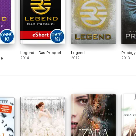
Des weiteren gefiel mir der Aufbau der Welt
äußerst gut, nicht nur die Stadt, sondern
auch das Aussehen der Kleidung, da sie
immer noch etwas Altertümlicheres mit sich
trug.
Hach, ich hoffe, dass der folgende Band
nicht enttäuschend sein wird.
) –
Legend - Das Prequel
Legend
Prodigy
ne
2014
2012
2013