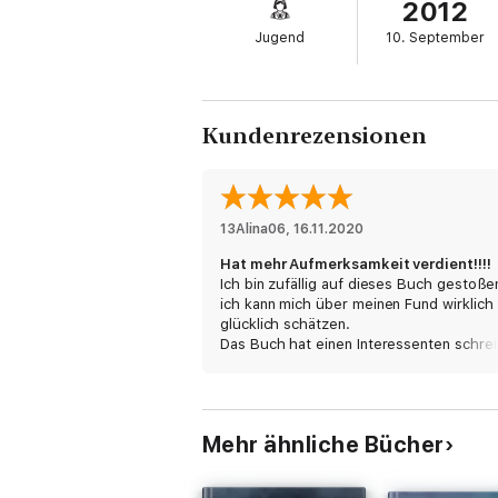
2012
"Fallender Himmel" ist der erste Band der L
Jugend
10. September
Mehr Infos rund ums Buch unter:www.Leg
Kundenrezensionen
Dieses Buch beinhaltet eine optionale Soci
13Alina06
, 
16.11.2020
Hat mehr Aufmerksamkeit verdient!!!!
Ich bin zufällig auf dieses Buch gestoße
ich kann mich über meinen Fund wirklich
glücklich schätzen.
Das Buch hat einen Interessenten schreib
und gute Plot Twists.Von Anfang bis End
besteht eine gewisse Spannung,was es
schwer macht das Buch aus der Hand z
legen.
Mehr ähnliche Bücher
Hoffentlich werden sie anderen Teile ge
so gut