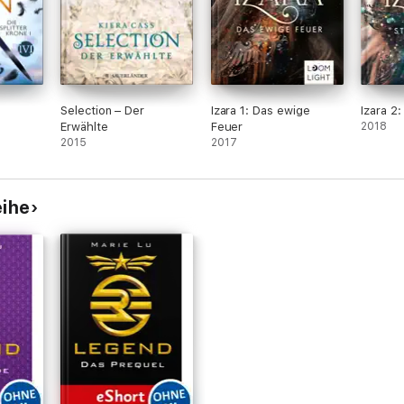
Selection – Der
Izara 1: Das ewige
Izara 2:
Erwählte
Feuer
2018
2015
2017
eihe