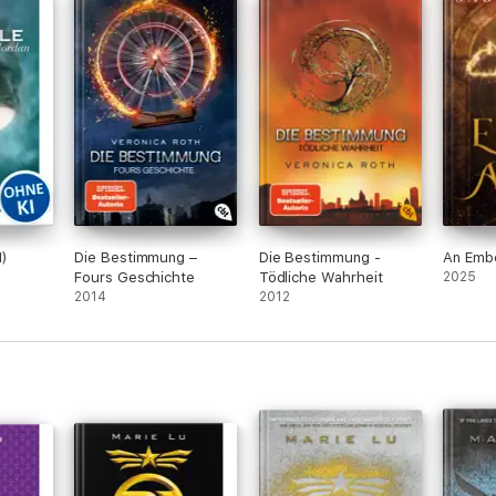
Regierung führt. Beide leben in der Republik,
welche in Krieg mit den Kolonien ist. Zudem
gibt es eine Seuche, welche immer wieder in
den ärmeren Schichten auftritt, und gewisse
Tests, welche sozusagen die Fähigkeiten der
Kinder (im Alter von 10 Jahren) feststellt.
Day wird als Verbrecher gesucht, wobei
niemand sein wahres Gesicht kennt. June,
das Ausnahmekind, welches die höchste
Punktzahl als Einzige überhaupt in dem Test
erreichte, ist erpicht darauf, ihn zu fassen
(obwohl sie recht fasziniert von ihm ist). Als
ihr Bruder, Metias, ermordet wird, sind ihr
1)
Die Bestimmung –
Die Bestimmung -
An Embe
eigentlich keine Grenzen mehr gesetzt.
Fours Geschichte
Tödliche Wahrheit
2025
2014
2012
Vielleicht ist die Idee nicht die
Außergewöhnlichste, jedoch finde ich sie
atemberaubend gut umgefasst. Das Buch
fesselte mich die ganzen 368 Seiten über
und wurde nicht langweilig, manchmal nur
fast vorhersehbar. Die Protagonisten - es
immer abweselnd aus ihren Sichten berichtet
- haben mich nicht gestört, ich konnte mich
einfach sehr gut in sie hinein versetzen. Sie
waren so wow (*hust* vor allem Day *hust*)