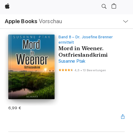
Apple
Lokale
Apple Books
Vorschau
Navigation
Menü
öffnen
Band 8 – Dr. Josefine Brenner
ermittelt
Mord in Weener.
Ostfrieslandkrimi
Susanne Ptak
4,6
•
13 Bewertungen
6,99 €