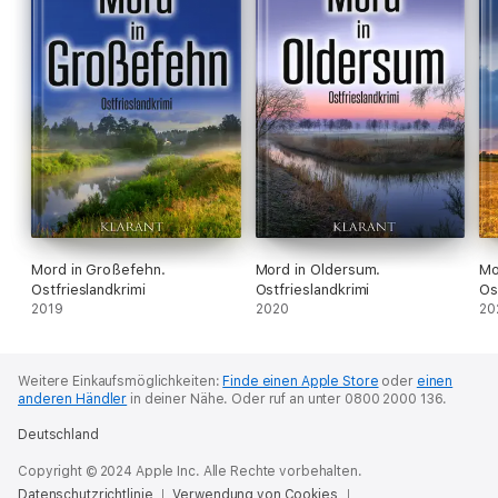
Mord in Großefehn.
Mord in Oldersum.
Mo
Ostfrieslandkrimi
Ostfrieslandkrimi
Os
2019
2020
20
Weitere Einkaufsmöglichkeiten:
Finde einen Apple Store
oder
einen
anderen Händler
in deiner Nähe.
Oder ruf an unter 0800 2000 136.
Deutschland
Copyright © 2024 Apple Inc. Alle Rechte vorbehalten.
Datenschutzrichtlinie
Verwendung von Cookies