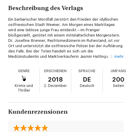
Beschreibung des Verlags
Ein barbarischer Mordfall zerstört den Frieden der idyllischen
ostfriesischen Stadt Weener. Am Morgen eines Markttages
wird eine leblose junge Frau entdeckt – im Pranger
bloßgestellt, getötet mit einem mittelalterlichen Morgenstern.
Dr. Josefine Brenner, Rechtsmedizinerin im Ruhestand, ist vor
Ort und unterstützt die ostfriesische Polizei bei der Aufklärung
des Falls. Bei der Toten handelt es sich um die
Medizinstudentin und Marktverkäuferin Jasmin Hattinga. Schon
mehr
bald wird klar: Jasmin sah zwar aus wie ein Engel, hatte sich in
ihrem Leben jedoch viele Feinde gemacht. Die Ermittler stoßen
GENRE
ERSCHIENEN
SPRACHE
UMFANG
auf ein furchtbares Durcheinander von Leidenschaft, Lügen,
Eifersucht und Geld. Bei der angesehen Arztfamilie, der Jasmin
2018
DE
200
entstammt, kommen sie nur schwer weiter. Doch ein Fund im
Krimis und
2. Dezember
Deutsch
Seiten
Zimmer der Toten bringt erstes Licht ins Dunkel: Eine riesige
Thriller
Summe Bargeld taucht auf, außerdem pikante Videos, die
gleich mehrere Personen in den Kreis der Verdächtigen
rücken...
Kundenrezensionen