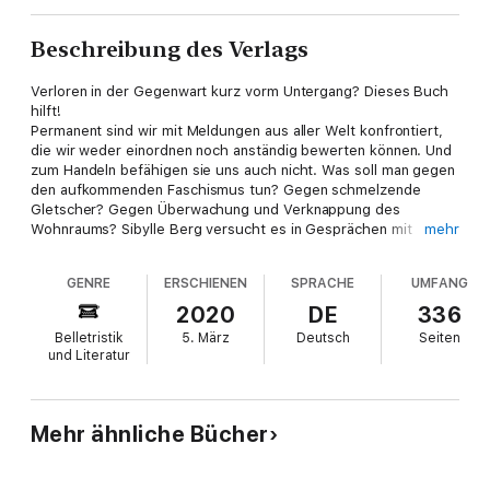
Beschreibung des Verlags
Verloren in der Gegenwart kurz vorm Untergang? Dieses Buch
hilft!
Permanent sind wir mit Meldungen aus aller Welt konfrontiert,
die wir weder einordnen noch anständig bewerten können. Und
zum Handeln befähigen sie uns auch nicht. Was soll man gegen
den aufkommenden Faschismus tun? Gegen schmelzende
Gletscher? Gegen Überwachung und Verknappung des
Wohnraums? Sibylle Berg versucht es in Gesprächen mit
mehr
Wissenschaftler*innen herauszufinden. Während der Arbeit an
ihrem Roman »GRM« sprach Sibylle Berg über zwei Jahre
GENRE
ERSCHIENEN
SPRACHE
UMFANG
hinweg mit Expert*innen aus den verschiedensten Disziplinen –
mit Systembiolog*innen, Neuropsycholog*innen,
2020
DE
336
Kognitionswissenschaftler*innen, Meeresökolog*innen, Konflikt-
Belletristik
5. März
Deutsch
Seiten
und Gewaltforscher*innen. Über den Zustand in ihren
und Literatur
Fachgebieten. Und über Ideen für eine Zukunft, die sich nicht
wie ein Albtraum ausnimmt. Wie sich wehren gegen Parolen,
die den Verstand beleidigen? Wie verhalten wir uns zu der
Politik des Spaltens und Herrschens, die gerade weltweit ein
Mehr ähnliche Bücher
Erfolgsmodell zu sein scheint? Was bedeutet die digitale
Revolution, und gibt es eigentlich noch Hoffnung? Dieses Buch
ist das Richtige für alle, die sich auch solche Fragen stellen und