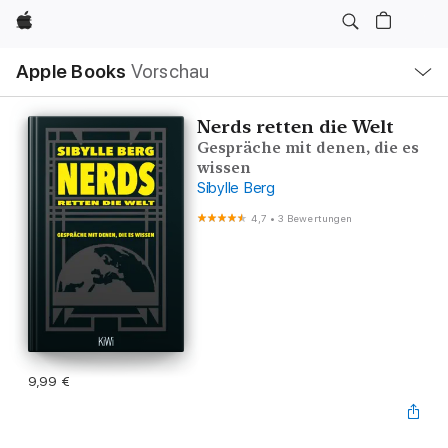
Apple
Lokale
Apple Books
Vorschau
Navigation
Menü
öffnen
Nerds retten die Welt
Gespräche mit denen, die es
wissen
Sibylle Berg
4,7
•
3 Bewertungen
9,99 €