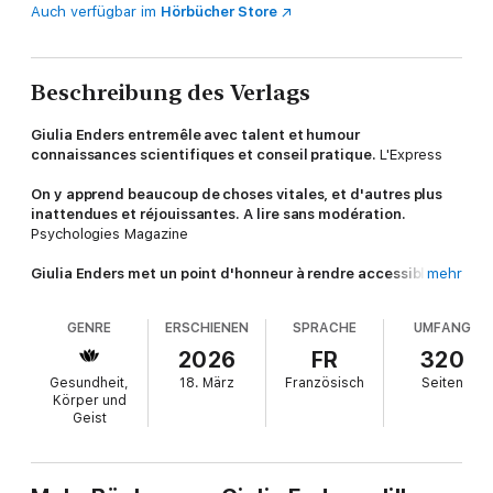
Auch verfügbar im
Hörbücher Store
Beschreibung des Verlags
Giulia Enders entremêle avec talent et humour
connaissances scientifiques et conseil pratique.
L'Express
On y apprend beaucoup de choses vitales, et d'autres plus
inattendues et réjouissantes. A lire sans modération.
Psychologies Magazine
Giulia Enders met un point d'honneur à rendre accessible ce
mehr
savoir sur le corps, alliant ses connaissances rigoureuses à
un joli talent de conteuse.
Le Nouvel obs
GENRE
ERSCHIENEN
SPRACHE
UMFANG
Optant pour la même démarche de vulgarisation que pour le
2026
FR
320
premier opus, à la fois plein d’humour et scientifiquement
Gesundheit,
18. März
Französisch
Seiten
irréprochable, elle vante dans son nouvel ouvrage les
Körper und
mérites insoupçonnés de cinq nouveaux organes.
Le Monde
Geist
Avec
Le Charme discret de l’intestin
, son immense bestseller,
Giulia Enders a inventé une nouvelle manière d’écrire la
science.