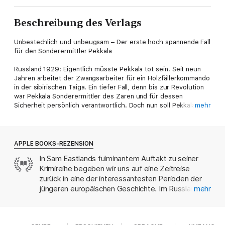
Beschreibung des Verlags
Unbestechlich und unbeugsam – Der erste hoch spannende Fall
für den Sonderermittler Pekkala
Russland 1929: Eigentlich müsste Pekkala tot sein. Seit neun
Jahren arbeitet der Zwangsarbeiter für ein Holzfällerkommando
in der sibirischen Taiga. Ein tiefer Fall, denn bis zur Revolution
war Pekkala Sonderermittler des Zaren und für dessen
Sicherheit persönlich verantwortlich. Doch nun soll Pekkala für
mehr
Stalin, den »roten Zaren«, herausfinden, wie Nikolaus II. und
die Romanows umgebracht wurden und wo sie ihren
legendären Schatz versteckt hielten. Pekkala macht sich auf
die Suche und gerät schnell in verschwörerische
APPLE BOOKS-REZENSION
Machenschaften. Er weiß, dass ihm nicht viel Zeit bleibt. Stalin
In Sam Eastlands fulminantem Auftakt zu seiner
kennt kein Erbarmen. Es geht um Leben und Tod ...
Krimireihe begeben wir uns auf eine Zeitreise
zurück in eine der interessantesten Perioden der
jüngeren europäischen Geschichte. Im Russland
mehr
des Jahres 1929 entfesselt Eastland einen
packenden Plot rund um den Sonderermittler
Pekkala, der im Auftrag Stalins den Mord an der