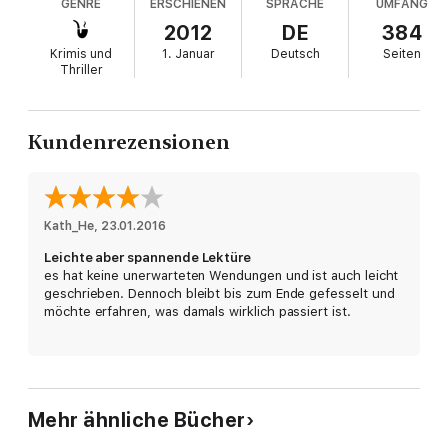
GENRE
ERSCHIENEN
SPRACHE
UMFANG
russischen Zarenfamilie Romanow aufklären soll.
Parallel dazu erfahren wir vom rasanten Aufstieg
2012
DE
384
und dem darauf folgenden tiefen Fall Pekkalas, der
Krimis und
1. Januar
Deutsch
Seiten
einst im Dienste Nikolaus II. stand. Mit sprachlicher
Thriller
und erzählerischer Raffinesse lässt uns Eastland
den aufziehenden Schatten spüren, den der immer
mächtiger werdende Stalin über diese Epoche
Kundenrezensionen
warf. Vollgepackt mit Verschwörungstheorien,
atemberaubender Atmosphäre, einzigartigen
Schauplätzen und einer perfekten Mischung aus
Fiktion und realen Ereignissen ist „Roter Zar“ ein
Kath_He
Muss für Fans historischer Kriminalromane.
, 
23.01.2016
Leichte aber spannende Lektüre
es hat keine unerwarteten Wendungen und ist auch leicht
geschrieben. Dennoch bleibt bis zum Ende gefesselt und
möchte erfahren, was damals wirklich passiert ist.
Mehr ähnliche Bücher