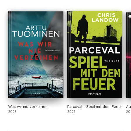
Was wir nie verzeihen
Parceval - Spiel mit dem Feuer
Au
2023
2021
20