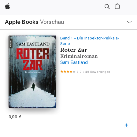
Apple
Lokale
Apple Books
Vorschau
Navigation
Menü
öffnen
Band 1 – Die Inspektor-Pekkala-
Serie
Roter Zar
Kriminalroman
Sam Eastland
3,9
•
45 Bewertungen
9,99 €