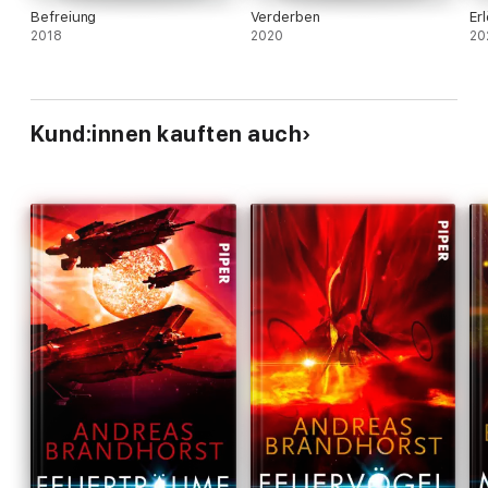
Befreiung
Verderben
Er
2018
2020
20
Kund:innen kauften auch