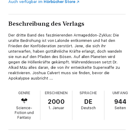
Auch verfügbar im
Hörbücher Store
Beschreibung des Verlags
Der dritte Band des faszinierenden Armageddon-Zyklus: Die
uralte Bedrohung ist von Lalonde entkommen und hat den
Frieden der Konföderation zerstört. Jene, die sich ihr
unterwarfen, haben gottähnliche Kräfte erlangt, doch wandeln
sie nun auf den Pfaden des Bösen. Auf allen Planeten wird
gegen die Höllenkräfte gekämpft. Währenddessen setzt Dr.
Alkad Mzu alles daran, die von ihr entwickelte Superwaffe zu
reaktivieren. Joshua Calvert muss sie finden, bevor die
Apokalypse ausbricht ...
GENRE
ERSCHIENEN
SPRACHE
UMFANG
2000
DE
944
Science-
1. Januar
Deutsch
Seiten
Fiction und
Fantasy