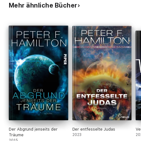
Mehr ähnliche Bücher
Der Abgrund jenseits der
Der entfesselte Judas
Ve
Träume
2023
20
2015