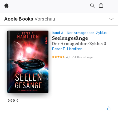
Apple
Lokale
Apple Books
Vorschau
Navigation
Menü
öffnen
Band 3 – Der Armageddon-Zyklus
Seelengesänge
Der Armageddon-Zyklus 3
Peter F. Hamilton
4,5
•
14 Bewertungen
9,99 €