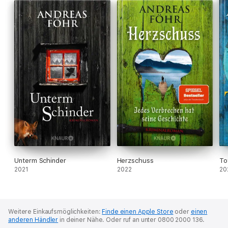
Unterm Schinder
Herzschuss
To
2021
2022
20
Weitere Einkaufsmöglichkeiten:
Finde einen Apple Store
oder
einen
anderen Händler
in deiner Nähe.
Oder ruf an unter 0800 2000 136.