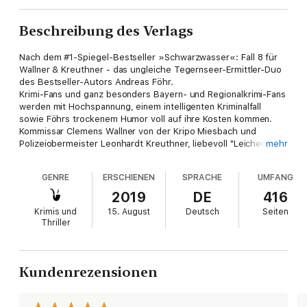
Beschreibung des Verlags
Nach dem #1-Spiegel-Bestseller »Schwarzwasser«: Fall 8 für
Wallner & Kreuthner - das ungleiche Tegernseer-Ermittler-Duo
des Bestseller-Autors Andreas Föhr.
Krimi-Fans und ganz besonders Bayern- und Regionalkrimi-Fans
werden mit Hochspannung, einem intelligenten Kriminalfall
sowie Föhrs trockenem Humor voll auf ihre Kosten kommen.
Kommissar Clemens Wallner von der Kripo Miesbach und
Polizeiobermeister Leonhardt Kreuthner, liebevoll "Leichen-
mehr
Leo" genannt, bekommen alle Hände voll zu tun, als
ausgerechnet der Schafkopf-Held Johann Lintinger durch eine
GENRE
ERSCHIENEN
SPRACHE
UMFANG
Schrottschere seiner rechten Hand beraubt wird. Ein würdiges
Begräbnis muss her für diese legendäre Rechte, beschließt
2019
DE
416
Polizeiobermeister Leonhardt Kreuthner, und so wird gleich
Krimis und
15. August
Deutsch
Seiten
neben einer alten Kapelle, die hinter dem Garten der Mangfall-
Thriller
Mühle steht, ein Grab ausgehoben. Dabei macht »Leichen-
Leo« seinem Spitznamen mal wieder alle Ehre, denn der
Ruheplatz ist bereits belegt: von einer männlichen Leiche.
DNA-Untersuchungen ergeben, dass es sich um den seit vier
Kundenrezensionen
Monaten vermissten Vermögensberater Daniel Ulrich, ansässig
in Frankfurt, handelt. Er soll in Miesbach einen Wagen gestohlen
haben. Doch warum? Und wo sind seine Frau und sein Sohn?