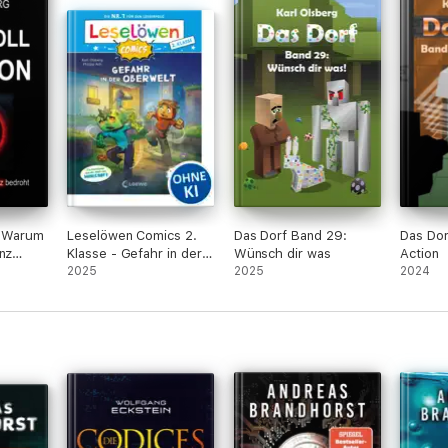
n: Warum
Leselöwen Comics 2.
Das Dorf Band 29:
Das Dor
nz
Klasse - Gefahr in der
Wünsch dir was
Action
Oberwelt
2025
2025
2024