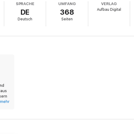
SPRACHE
UMFANG
VERLAG
Aufbau Digital
DE
368
Deutsch
Seiten
und
raus
kern
mehr
ang