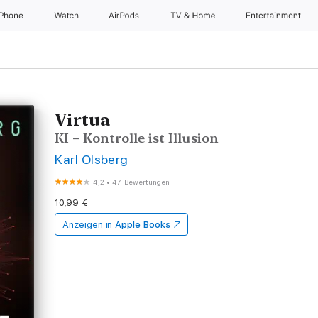
iPhone
Watch
AirPods
TV & Home
Entertainment
Virtua
KI – Kontrolle ist Illusion
Karl Olsberg
4,2
•
47 Bewertungen
10,99 €
Anzeigen in
Apple Books