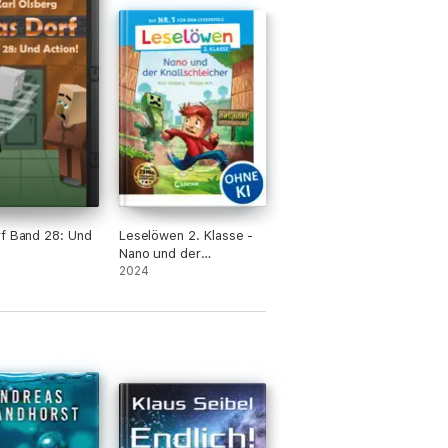
f Band 28: Und
Leselöwen 2. Klasse -
Nano und der
Knallschleicher
2024