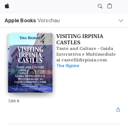
Apple
Lokale
Apple Books
Vorschau
Navigation
Menü
öffnen
VISITING IRPINIA
CASTLES
Taste and Culture - Guida
Interattiva e Multimediale
ai castellidirpinia.com
Tina Rigione
7,99 €