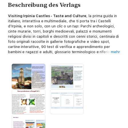
Beschreibung des Verlags
Visiting Irpinia Castles - Taste and Culture
, la prima guida in
italiano, interattiva e multimediale, che ti porta tra i Castelli
d’Irpinia, e non solo, con un
clic
o un
tap
: Parchi archeologici,
cinte murarie, torri, borghi medioevali, palazzi e monumenti
religiosi divisi in capitoli e descritti con cenni storici, centinaia di
foto originali raccolte in gallerie fotografiche e video spot,
cartine interattive, 90 test di verifica e apprendimento per
bambini e ragazzi e adulti, glossario terminologico e riferimenti
mehr
a personaggi storici, principali prodotti tipici, manifestazioni ed
eventi culturali importanti; link diretti alla casella di posta
elettronica per richiedere informazioni su disponibilità e sui
percorsi turistici e/o organizzare una visita ai luoghi storici; link
diretti al sito internet per accedere alle pagine in italiano,
inglese, tedesco e giapponese, link diretti ai social media
Facebook, Twitter, Blogger; Back Stage e note dell’autrice.
Versione in Italiano predisposta per iBooks/Libri per Mac, iPad,
iPhone.
In preparazione la versione in Giapponese.