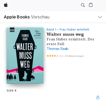
Apple
Lokale
Apple Books
Vorschau
Navigation
Menü
öffnen
Band 1 – Frau Huber ermittelt
Walter muss weg
Frau Huber ermittelt. Der
erste Fall
Thomas Raab
4,1
•
14 Bewertungen
9,99 €