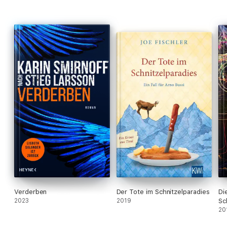
Verderben
Der Tote im Schnitzelparadies
Di
2023
2019
Sc
20