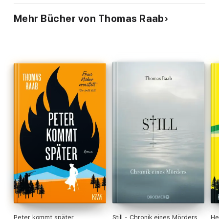
Mehr Bücher von Thomas Raab
Peter kommt später
Still - Chronik eines Mörders
He