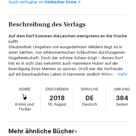
Auch verfügbar im
Hörbücher Store
Beschreibung des Verlags
Auf dem Dorf kommen die Leichen wenigstens an die frische
Luft!
Glaubenthal: Umgeben von ausgedehnten Wäldern liegt es in
einer sanften, von wildromantischen Schluchten durchzogenen
Hügellandschaft. Doch der schöne Schein trügt – dieses Dorf
hat es in sich! Das bekommt auch Hannelore Huber auf der
Beerdigung ihres Mannes zu spüren. Groß war die Vorfreude
auf ein beschauliches Leben in Harmonie: endlich Witwe. Nun
mehr
aber muss sie auf ihre alten Tage auch noch Ermittlerin werden.
Denn im Sarg ruht, wie sich zeigt, nicht ihr Ehegatte, sondern
GENRE
ERSCHIENEN
SPRACHE
UMFANG
eine falsche Leiche ... Thomas Raab erzählt mit großartigem
schwarzem Humor, wie sich die grantige Huberin auf die Suche
2018
DE
384
nach dem verstorbenen Ehegatten begibt und zu ermitteln
Krimis und
16. August
Deutsch
Seiten
beginnt. Unterstützung erhält sie dabei ungebeten von einer
Thriller
fremden rotzfrechen Göre, die zumindest einen
vielversprechenden Nachnamen trägt: Glück.
Mehr ähnliche Bücher