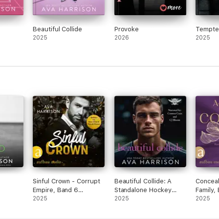
Beautiful Collide
Provoke
Tempte
2025
2026
2025
Sinful Crown - Corrupt
Beautiful Collide: A
Conceal
Empire, Band 6
Standalone Hockey
Family,
(Ungekürzt)
2025
Romance (Saints of
2025
(Ungekü
2025
Redville) (Unabridged)