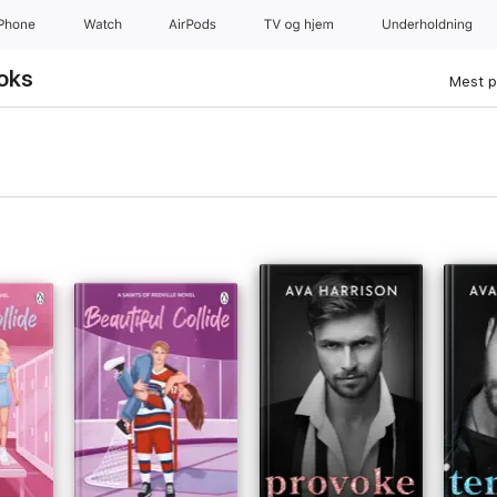
iPhone
Watch
AirPods
TV og hjem
Underholdning
oks
Mest p