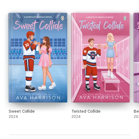
Sweet Collide
Twisted Collide
Be
2024
2024
20