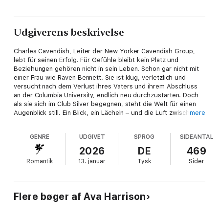
Udgiverens beskrivelse
Charles Cavendish, Leiter der New Yorker Cavendish Group,
lebt für seinen Erfolg. Für Gefühle bleibt kein Platz und
Beziehungen gehören nicht in sein Leben. Schon gar nicht mit
einer Frau wie Raven Bennett. Sie ist klug, verletzlich und
versucht nach dem Verlust ihres Vaters und ihrem Abschluss
an der Columbia University, endlich neu durchzustarten. Doch
als sie sich im Club Silver begegnen, steht die Welt für einen
Augenblick still. Ein Blick, ein Lächeln – und die Luft zwischen
mere
ihnen knistert vor unausgesprochener Spannung.
GENRE
UDGIVET
SPROG
SIDEANTAL
Er sollte sie vergessen. Sie sollte sich fernhalten. Doch manche
Versuchungen sind zu stark, um ihnen zu entkommen …
2026
DE
469
Alpha-Boss meets Ambitious-Heroine: Zwischen der
Romantik
13. januar
Tysk
Sider
glitzernden Welt eines exklusiven Nachtclubs und der
Sehnsucht nach Nähe bleibt nur eine Frage: Wer gibt zuerst
nach?
Flere bøger af Ava Harrison