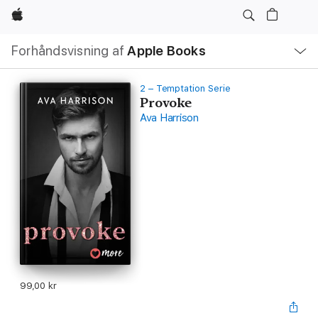
Apple
Lokal
Forhåndsvisning af
Apple Books
navigation
–
åbn
menu
2 – Temptation Serie
Provoke
Ava Harrison
99,00 kr