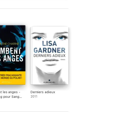
 les anges -
Derniers adieux
ng pour Sang
2011
020