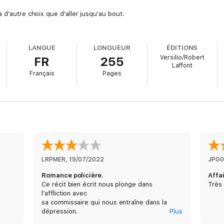
 d'autre choix que d'aller jusqu'au bout.
LANGUE
LONGUEUR
ÉDITIONS
Versilio/Robert
FR
255
Laffont
Français
Pages
LRPMER
, 
19/07/2022
JPG0
Romance policière.
Affa
s
Ce récit bien écrit nous plonge dans
Très
l’affliction avec
sa commissaire qui nous entraîne dans la
dépression.
Plus
Les amateurs de roman policier veulent de