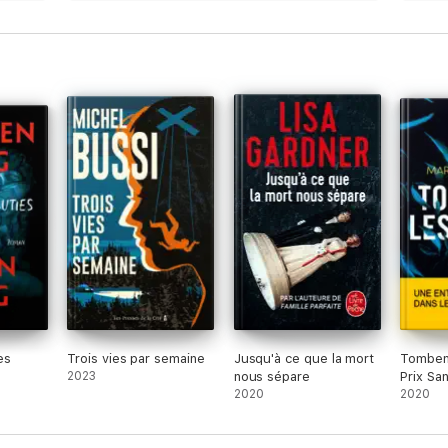
l’action pas de la romance, un chef pas un
agitateur.
es
Trois vies par semaine
Jusqu'à ce que la mort
Tombent
2023
nous sépare
Prix Sa
2020
Polar 2
2020