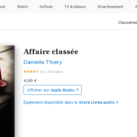
one
Watch
AirPods
TV & Maison
Divertissements
Classemen
Affaire classée
Danielle Thiéry
3,9
•
124 notes
4,99 €
Afficher sur
Apple Books
Également disponible dans le
Store Livres audio