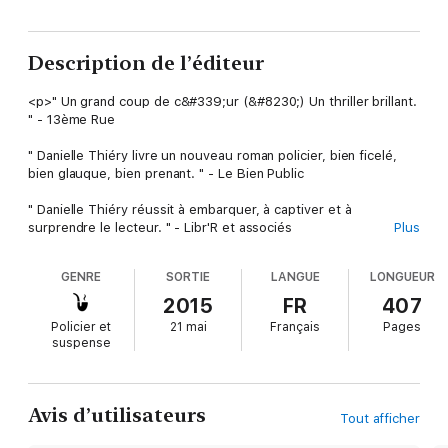
Description de l’éditeur
<p>" Un grand coup de c&#339;ur (&#8230;) Un thriller brillant.
" - 13ème Rue
" Danielle Thiéry livre un nouveau roman policier, bien ficelé,
bien glauque, bien prenant. " - Le Bien Public
" Danielle Thiéry réussit à embarquer, à captiver et à
surprendre le lecteur. " - Libr'R et associés
Plus
" Un roman très addictif, un véritable un coup de c&#339;ur. " -
GENRE
SORTIE
LANGUE
LONGUEUR
Missneferlecture.com
2015
FR
407
" Une intensité qui nous tient en haleine jusqu'au bout. " Le-
Policier et
21 mai
Français
Pages
club-des-incorrigibles-lecteurs.com
suspense
" L'auteure arrive à tenir en haleine son lecteur jusqu'au bout.
(&#8230;) Suspense, polar&#8230; une histoire prenante
comme on n'en voit peu ! " - Fais-moi-peur.fr
Avis d’utilisateurs
Tout afficher