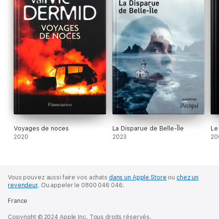
Voyages de noces
La Disparue de Belle-Île
Le
2020
2023
20
Vous pouvez aussi faire vos achats
dans un Apple Store
ou
chez un
revendeur
.
Ou appeler le 0800 046 046.
France
Copyright © 2024 Apple Inc. Tous droits réservés.