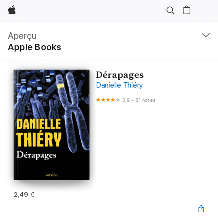
Apple
Navigation
locale
Aperçu
Ouvrir
Apple Books
menu
Dérapages
Danielle Thiéry
3,9
•
81 notes
2,49 €