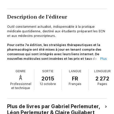
Description de l’éditeur
Outil constamment actualisé, indispensable à la pratique
médicale quotidienne, destiné aux étudiants préparant les ECN
et aux médecins prescripteurs.
Pour cette 7e édition, les stratégies thérapeutiques et la
pharmacologie ont été mises à jour en tenant compte des
consensus qui sont intégrés avec leurs liens internet. De
nouvelles molécules sont insérées et les prix et taux de
Plus
remboursement actualisés
.
Plus de 1 000 pathologies classées dans 17 spécialités. Pour
GENRE
SORTIE
LANGUE
LONGUEUR
chaque pathologie, en vis-à-vis :
—
Les bonnes pratiques cliniques
:
2015
FR
2 272
- les éléments indispensables à la stratégie de prescription ;
Professionnel
12 octobre
Français
Pages
- les meilleurs choix de traitement tenant compte des
et technique
consensus lorsqu'ils existent ;
- les modes d'administration ;
- la durée et les éléments de surveillance du traitement ;
- les aléas et problèmes éventuels ;
Plus de livres par Gabriel Perlemuter,
- les adaptations thérapeutiques au cours du suivi médical.
Léon Perlemuter & Claire Guilabert
—
La prescription des médicaments : plus de 3 000