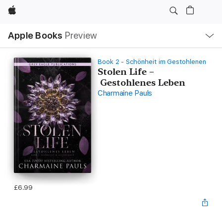
Apple
Local
Apple Books
Preview
Nav
Open
Menu
Book 2 - Schönheit im Gestohlenen
Stolen Life –
Gestohlenes Leben
Charmaine Pauls
£6.99