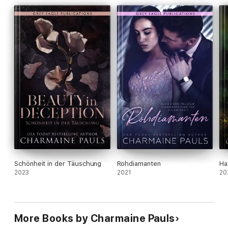
Schönheit in der Täuschung
Rohdiamanten
Ha
2023
2021
20
More Books by Charmaine Pauls