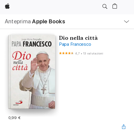
Apple
Navigazione
Anteprima
Apple Books
locale
Apri
Menu
Dio nella città
Papa Francesco
4,7
•
13 valutazioni
0,99 €