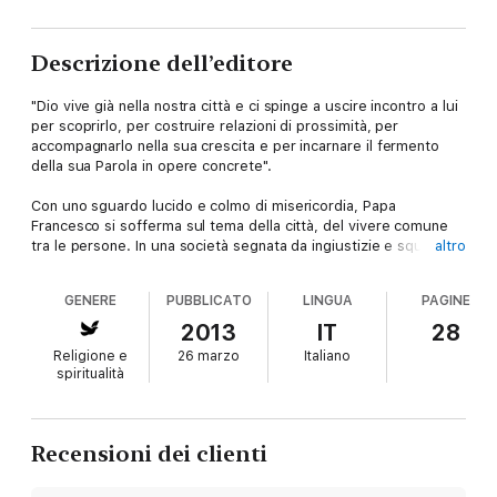
Descrizione dell’editore
"Dio vive già nella nostra città e ci spinge a uscire incontro a lui
per scoprirlo, per costruire relazioni di prossimità, per
accompagnarlo nella sua crescita e per incarnare il fermento
della sua Parola in opere concrete".
Con uno sguardo lucido e colmo di misericordia, Papa
Francesco si sofferma sul tema della città, del vivere comune
tra le persone. In una società segnata da ingiustizie e squilibri, i
altro
cristiani sono chiamati allo stesso sguardo di Dio, testimoniato
innanzitutto in Gesù. Uno sguardo che porta ad atteggiamenti
GENERE
PUBBLICATO
LINGUA
PAGINE
di misericordia. "La misericordia – continua il Papa – crea la
vicinanza più grande, che è quella dei volti". Perché "la fede
2013
IT
28
vuol vedere per servire e amare, non per constatare o
Religione e
26 marzo
Italiano
dominare".
spiritualità
In queste pagine, nelle quali si respira lo spirito di semplicità e
di tenerezza che ha conquistato il mondo intero, Jorge Mario
Bergoglio offre ai lettori credenti e non credenti la sua visione
Recensioni dei clienti
dei rapporti umani.