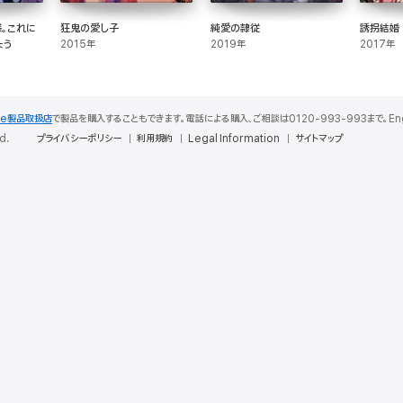
。これに
狂鬼の愛し子
純愛の隷従
誘拐結婚
ょう
2015年
2019年
2017年
le製品取扱店
で製品を購入することもできます。電話による購入、ご相談は0120-993-993まで。English S
d.
プライバシーポリシー
利用規約
Legal Information
サイトマップ