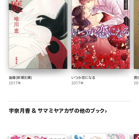
逢魔(新潮文庫)
いつか恋になる
君
2017年
2017年
20
宇奈月香 & サマミヤアカザの他のブック