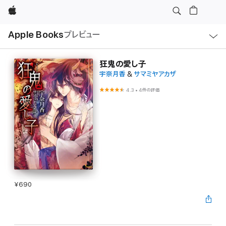
Apple
ロ
Apple Books
プレビュー
ー
カ
ル
ナ
ビ
狂鬼の愛し子
ゲ
宇奈月香
&
サマミヤアカザ
ー
シ
ョ
4.3
•
4件の評価
ン
の
メ
ニ
ュ
ー
を
開
く
¥690