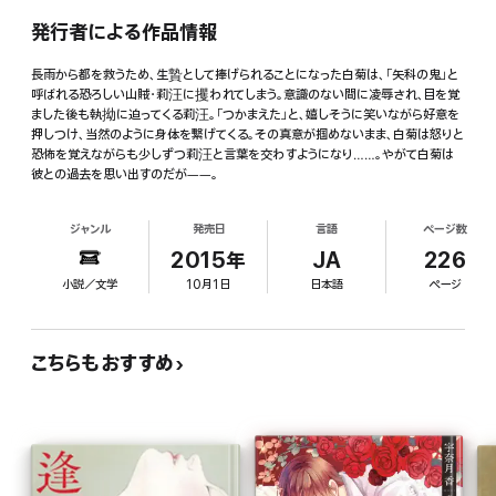
発行者による作品情報
長雨から都を救うため、生贄として捧げられることになった白菊は、「矢科の鬼」と
呼ばれる恐ろしい山賊・莉汪に攫われてしまう。意識のない間に凌辱され、目を覚
ました後も執拗に迫ってくる莉汪。「つかまえた」と、嬉しそうに笑いながら好意を
押しつけ、当然のように身体を繋げてくる。その真意が掴めないまま、白菊は怒りと
恐怖を覚えながらも少しずつ莉汪と言葉を交わすようになり……。やがて白菊は
彼との過去を思い出すのだが――。
ジャンル
発売日
言語
ページ数
2015年
JA
226
小説／文学
10月1日
日本語
ページ
こちらもおすすめ