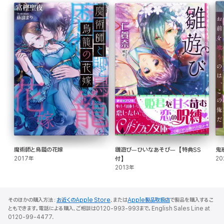
魔術師と鳥籠の花嫁
雛遊び―ひいなあそび―【特典SS
鬼
2017年
付】
20
2013年
そのほかの購入方法：
お近くのApple Store
、または
Apple製品取扱店
で製品を購入するこ
ともできます。電話による購入、ご相談は0120-993-993まで。English Sales Line at
0120-99-4477.