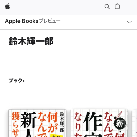
Apple
ロ
Apple Books
プレビュー
ー
カ
ル
ナ
ビ
鈴木輝一郎
ゲ
ー
シ
ョ
ン
の
メ
ニ
ュ
ブック
ー
を
開
く