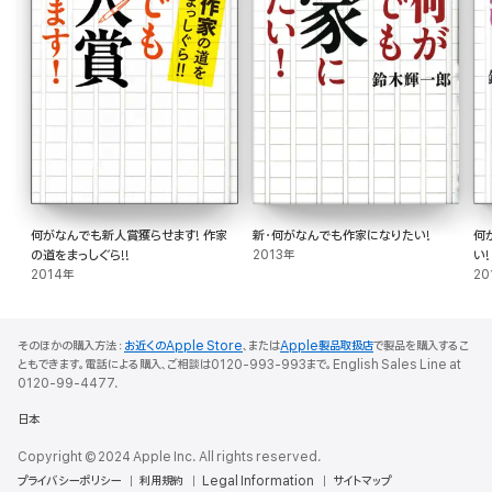
何がなんでも新人賞獲らせます! 作家
新・何がなんでも作家になりたい!
何
の道をまっしぐら!!
2013年
い!
2014年
20
そのほかの購入方法：
お近くのApple Store
、または
Apple製品取扱店
で製品を購入するこ
ともできます。電話による購入、ご相談は0120-993-993まで。English Sales Line at
0120-99-4477.
日本
Copyright © 2024 Apple Inc. All rights reserved.
プライバシーポリシー
利用規約
Legal Information
サイトマップ