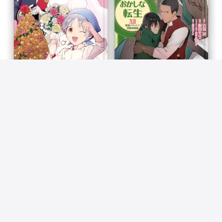
おかしな転生XI 最強パティシエ異世界
おかしな転生XII 最強パティシエ異世
降臨
界降臨
飯田せりこ, 古流望, 珠梨やすゆき & 富沢みどり
飯田せりこ, 古流望, 珠梨やすゆき & 富沢みどり