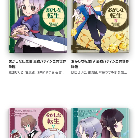
おかしな転生III 最強パティシエ異世界
おかしな転生IV 最強パティシエ異世界
降臨
降臨
飯田せりこ, 古流望, 珠梨やすゆき & 富沢みどり
飯田せりこ, 古流望, 珠梨やすゆき & 富沢みどり