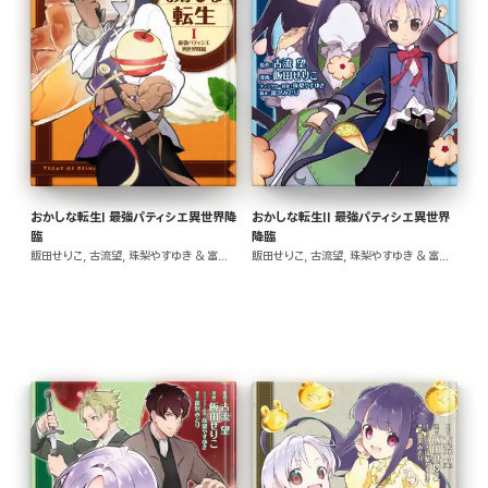
おかしな転生I 最強パティシエ異世界降
おかしな転生II 最強パティシエ異世界
臨
降臨
飯田せりこ, 古流望, 珠梨やすゆき & 富沢みどり
飯田せりこ, 古流望, 珠梨やすゆき & 富沢みどり