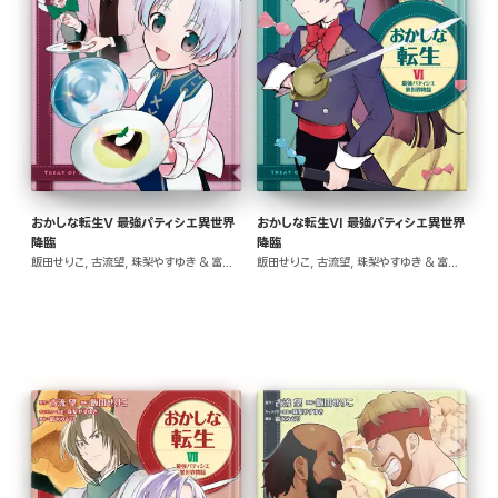
おかしな転生V 最強パティシエ異世界
おかしな転生VI 最強パティシエ異世界
降臨
降臨
飯田せりこ, 古流望, 珠梨やすゆき & 富沢みどり
飯田せりこ, 古流望, 珠梨やすゆき & 富沢みどり