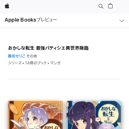
Apple
ロ
Apple Books
プレビュー
ー
カ
ル
ナ
ビ
ゲ
ー
おかしな転生 最強パティシエ異世界降臨
シ
ョ
ン
飯田せりこ
その他
の
シリーズ • 14冊のブック • マンガ
メ
ニ
ュ
ー
を
開
く