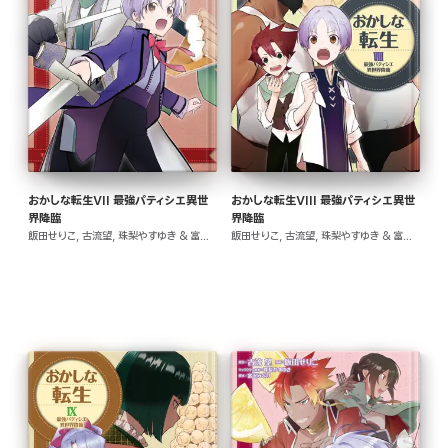
おかしな転生VII 最強パティシエ異世
おかしな転生VIII 最強パティシエ異世
界降臨
界降臨
飯田せりこ, 古流望, 珠梨やすゆき & 富沢みどり
飯田せりこ, 古流望, 珠梨やすゆき & 富沢みどり