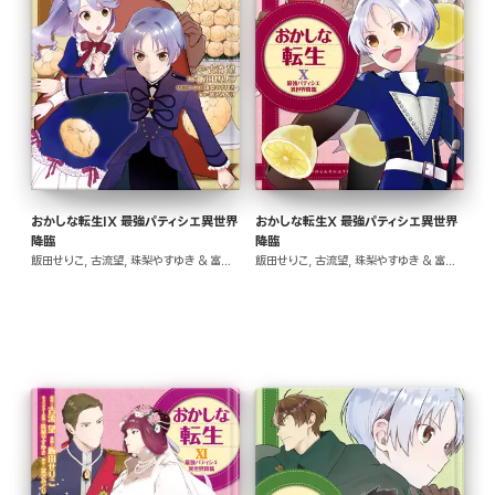
おかしな転生IX 最強パティシエ異世界
おかしな転生X 最強パティシエ異世界
降臨
降臨
飯田せりこ, 古流望, 珠梨やすゆき & 富沢みどり
飯田せりこ, 古流望, 珠梨やすゆき & 富沢みどり