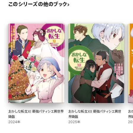
このシリーズの他のブック
おかしな転生XI 最強パティシエ異世界
おかしな転生XII 最強パティシエ異世
お
降臨
界降臨
界
2024年
2025年
20