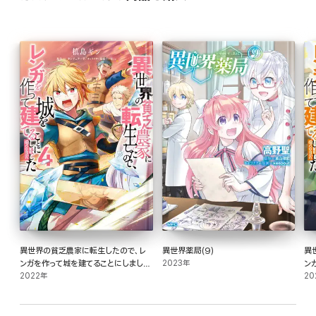
異世界の貧乏農家に転生したので、レ
異世界薬局(9)
異
ンガを作って城を建てることにしました
2023年
ン
@COMIC 第4巻
2022年
@
20