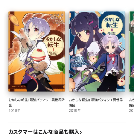
おかしな転生I 最強パティシエ異世界降
おかしな転生II 最強パティシエ異世界
お
臨
降臨
降
2018年
2018年
20
カスタマーはこんな商品も購入