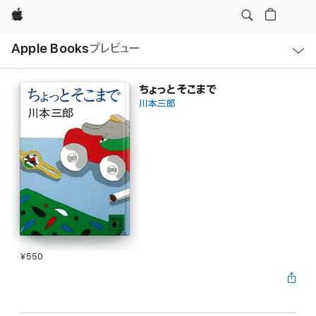
Apple
ロ
Apple Books
プレビュー
ー
カ
ル
ナ
ビ
ちょっとそこまで
ゲ
川本三郎
ー
シ
ョ
ン
の
メ
ニ
ュ
ー
を
開
く
¥550