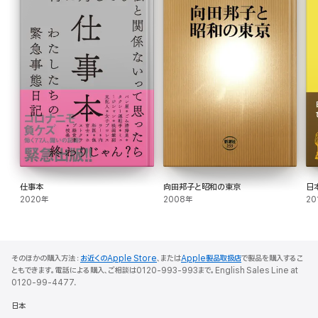
仕事本
向田邦子と昭和の東京
日
2020年
2008年
20
そのほかの購入方法：
お近くのApple Store
、または
Apple製品取扱店
で製品を購入するこ
ともできます。電話による購入、ご相談は0120-993-993まで。English Sales Line at
0120-99-4477.
日本