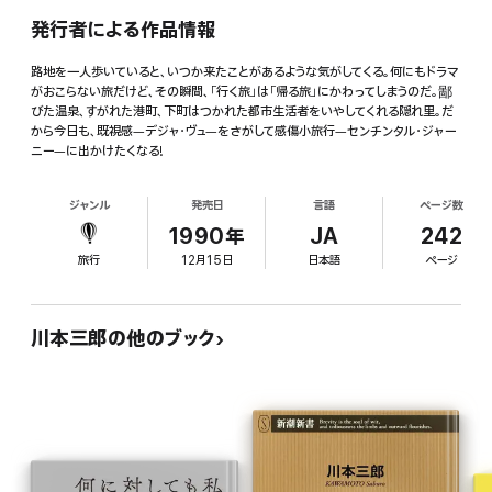
発行者による作品情報
路地を一人歩いていると、いつか来たことがあるような気がしてくる。何にもドラマ
がおこらない旅だけど、その瞬間、「行く旅」は「帰る旅」にかわってしまうのだ。鄙
びた温泉、すがれた港町、下町はつかれた都市生活者をいやしてくれる隠れ里。だ
から今日も、既視感―デジャ・ヴュ―をさがして感傷小旅行―センチンタル・ジャー
ニー―に出かけたくなる!
ジャンル
発売日
言語
ページ数
1990年
JA
242
旅行
12月15日
日本語
ページ
川本三郎の他のブック