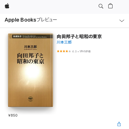
Apple
ロ
Apple Books
プレビュー
ー
カ
ル
ナ
ビ
向田邦子と昭和の東京
ゲ
川本三郎
ー
シ
ョ
4.0
•
1件の評価
ン
の
メ
ニ
ュ
ー
を
開
く
¥850