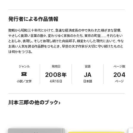
発行者による作品情報
敗戦から昭和三十年代にかけて、急速な経済成長の中で失われた様ざまな習慣、
やさしく奥深い言葉の数々、変わりゆく家族のかたち、東京の町並……それらをい
とおしみ、表現し、そして体現し続けた向田邦子。様変わりした現代において、今な
お高い人気を誇る作品群をひもとき、早世の天才作家が大切に守り続けたものと
は何かをつづる。
ジャンル
発売日
言語
ページ数
2008年
JA
204
小説／文学
4月16日
日本語
ページ
川本三郎の他のブック