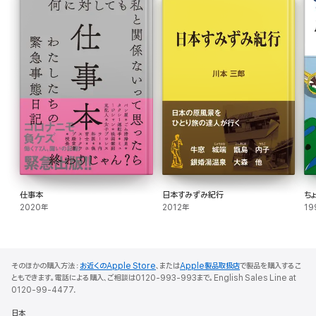
仕事本
日本すみずみ紀行
ち
2020年
2012年
19
そのほかの購入方法：
お近くのApple Store
、または
Apple製品取扱店
で製品を購入するこ
ともできます。電話による購入、ご相談は0120-993-993まで。English Sales Line at
0120-99-4477.
日本