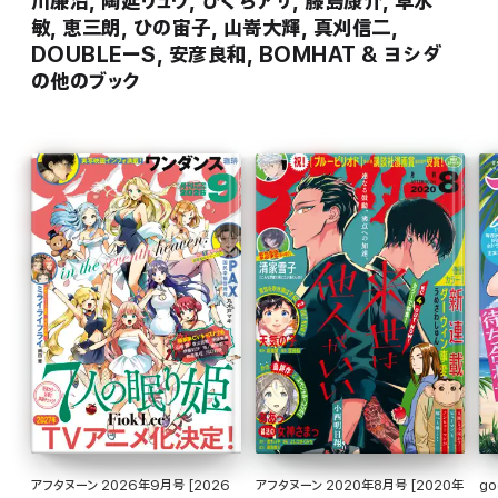
川廉治, 陶延リュウ, ひぐちアサ, 藤島康介, 草水
敏, 恵三朗, ひの宙子, 山嵜大輝, 真刈信二,
DOUBLEーS, 安彦良和, BOMHAT & ヨシダ
の他のブック
アフタヌーン 2026年9月号 [2026
アフタヌーン 2020年8月号 [2020年
goo