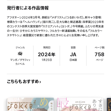
発行者による作品情報
アフタヌーン2024年3月号、表紙は『メダリスト』(つるまいかだ)。新キャラ登場!
巻頭カラーは『ヘルハウンド』(皆川亮二)。巨大な敵と接近遭遇! 四季賞2023年冬
のコンテスト四季大賞受賞作『スクエアノット』(ヨシダ。)今号掲載。ふたりの男友達
の一生分! ひそかにカラスヤサトシ、フルカラー新連載始動。その名も『フルカラ～
スヤサトシ』! 能登震災で被害に遭われた方々に心よりお見舞い申し上げます。
ジャンル
発売日
言語
ページ数
2024年
JA
758
マンガ／グラフィッ
1月25日
日本語
ページ
クノベル
こちらもおすすめ