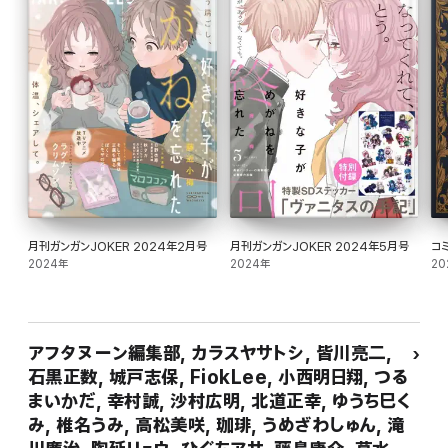
月刊ガンガンJOKER 2024年2月号
月刊ガンガンJOKER 2024年5月号
コ
2024年
2024年
20
アフタヌーン編集部, カラスヤサトシ, 皆川亮二,
石黒正数, 城戸志保, FiokLee, 小西明日翔, つる
まいかだ, 幸村誠, 沙村広明, 北道正幸, ゆうち巳く
み, 椎名うみ, 高松美咲, 珈琲, うめざわしゅん, 滝