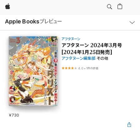
Apple
ロ
Apple Books
プレビュー
ー
カ
ル
ナ
ビ
アフタヌーン
ゲ
アフタヌーン 2024年3月号
ー
[2024年1月25日発売]
シ
ョ
アフタヌーン編集部
その他
ン
の
4.0
•
1件の評価
メ
ニ
ュ
ー
を
開
く
¥730